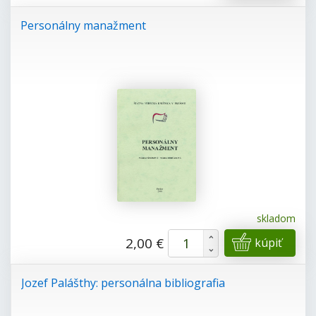
Personálny manažment
skladom
+
2,00 €
kúpiť
-
Jozef Palášthy: personálna bibliografia