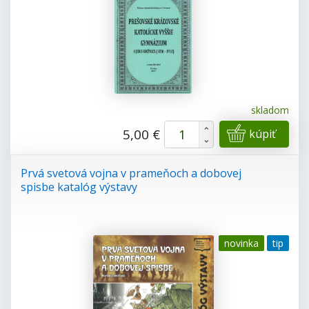
skladom
+
5,00 €
kúpiť
-
Prvá svetová vojna v prameňoch a dobovej
spisbe katalóg výstavy
novinka
tip