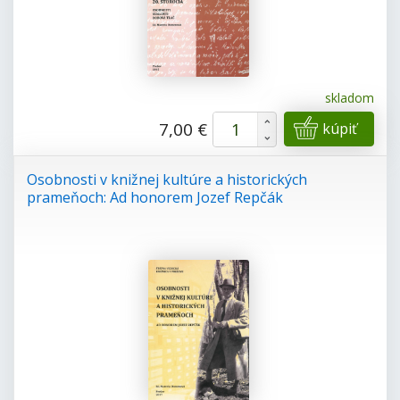
skladom
+
7,00 €
kúpiť
-
Osobnosti v knižnej kultúre a historických
prameňoch: Ad honorem Jozef Repčák