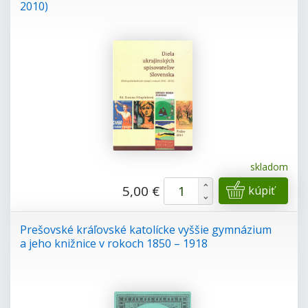
2010)
skladom
+
5,00 €
kúpiť
-
Prešovské kráľovské katolícke vyššie gymnázium
a jeho knižnice v rokoch 1850 – 1918