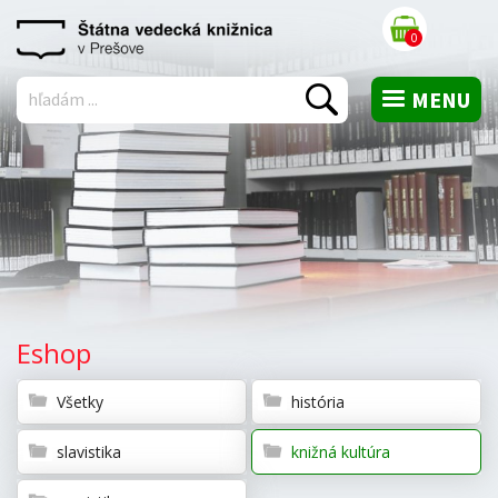
košík
0
MENU
Vyhľadať
Eshop
Všetky
história
slavistika
knižná kultúra