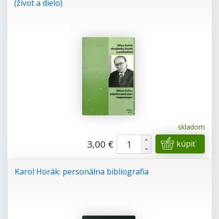
(život a dielo)
skladom
+
3,00 €
kúpiť
-
Karol Horák: personálna bibliografia