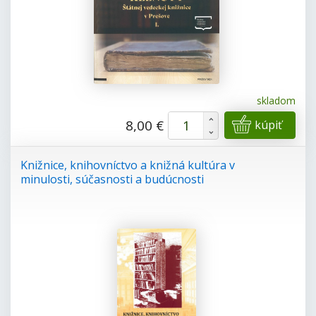
skladom
+
8,00 €
kúpiť
-
Knižnice, knihovníctvo a knižná kultúra v
minulosti, súčasnosti a budúcnosti