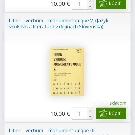
+
10,00 €
kúpiť
-
Liber – verbum – monumentumque V. (Jazyk,
školstvo a literatúra v dejinách Slovenska)
skladom
+
10,00 €
kúpiť
-
Liber – verbum – monumentumque III.: