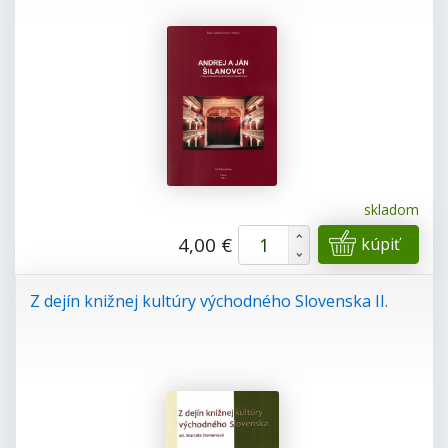
skladom
+
4,00 €
kúpiť
-
Z dejín knižnej kultúry východného Slovenska II.