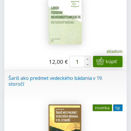
skladom
+
12,00 €
kúpiť
-
Šariš ako predmet vedeckého bádania v 19.
storočí
novinka
tip