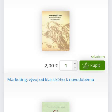
skladom
+
2,00 €
kúpiť
-
Marketing: vývoj od klasického k novodobému