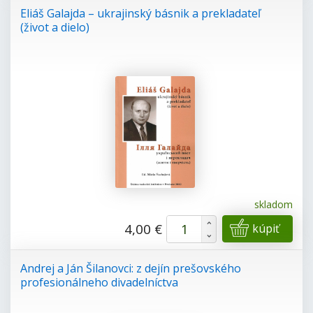
Eliáš Galajda – ukrajinský básnik a prekladateľ
(život a dielo)
skladom
+
4,00 €
kúpiť
-
Andrej a Ján Šilanovci: z dejín prešovského
profesionálneho divadelníctva