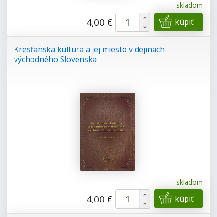
skladom
+
4,00 €
kúpiť
-
Kresťanská kultúra a jej miesto v dejinách
východného Slovenska
skladom
+
4,00 €
kúpiť
-