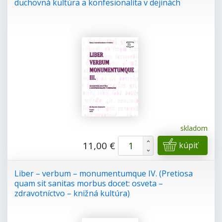
duchovná kultúra a konfesionalita v dejinách
skladom
+
11,00 €
kúpiť
-
Liber – verbum – monumentumque IV. (Pretiosa
quam sit sanitas morbus docet: osveta –
zdravotníctvo – knižná kultúra)