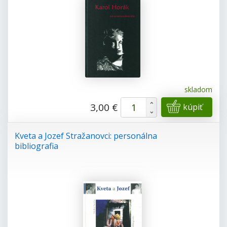
skladom
+
3,00 €
kúpiť
-
Kveta a Jozef Stražanovci: personálna
bibliografia