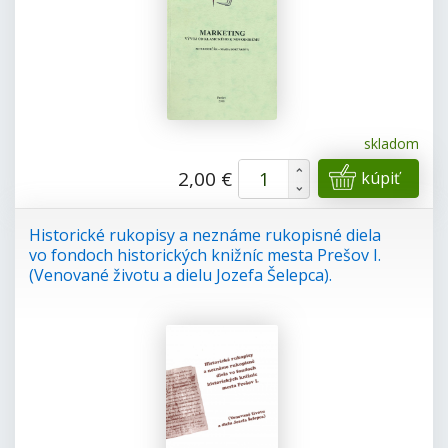
skladom
+
2,00 €
kúpiť
-
Historické rukopisy a neznáme rukopisné diela
vo fondoch historických knižníc mesta Prešov I.
(Venované životu a dielu Jozefa Šelepca).