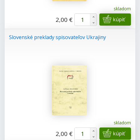
skladom
+
2,00 €
kúpiť
-
Slovenské preklady spisovateľov Ukrajiny
skladom
+
2,00 €
kúpiť
-