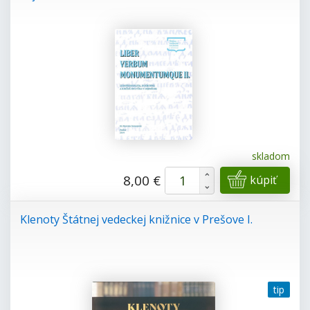
skladom
+
8,00 €
kúpiť
-
Klenoty Štátnej vedeckej knižnice v Prešove I.
tip