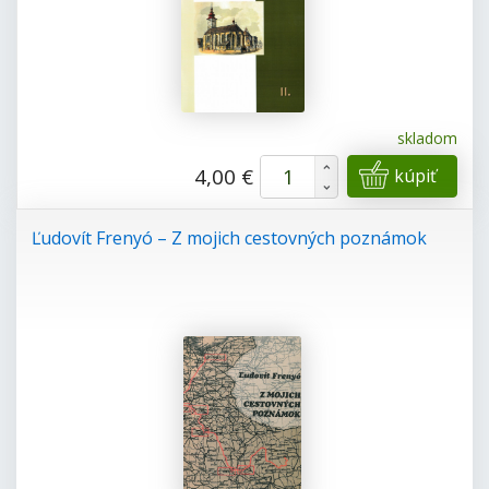
skladom
+
4,00 €
kúpiť
-
Ľudovít Frenyó – Z mojich cestovných poznámok