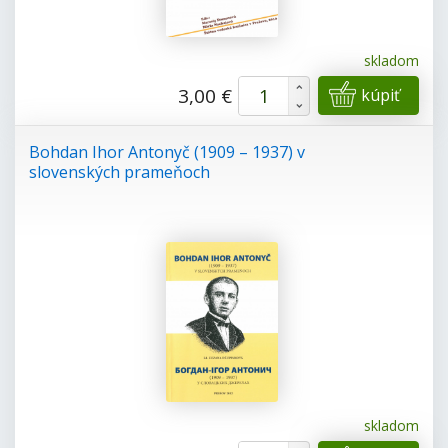
skladom
+
3,00 €
kúpiť
-
Bohdan Ihor Antonyč (1909 – 1937) v
slovenských prameňoch
skladom