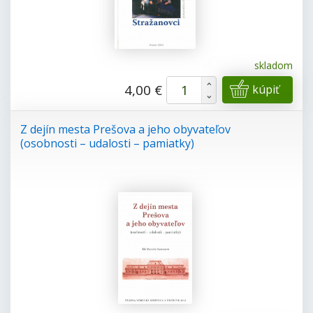
skladom
+
4,00 €
kúpiť
-
Z dejín mesta Prešova a jeho obyvateľov
(osobnosti – udalosti – pamiatky)