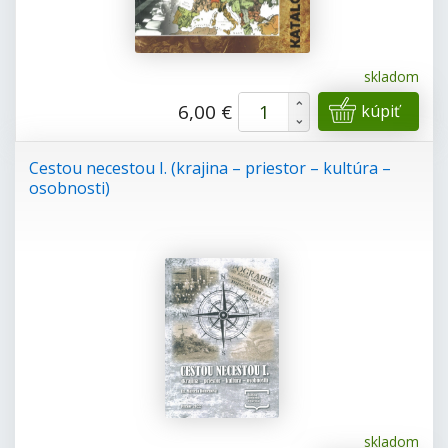
skladom
+
6,00 €
kúpiť
-
Cestou necestou I. (krajina – priestor – kultúra –
osobnosti)
skladom