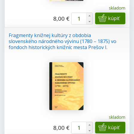
skladom
+
8,00 €
kúpiť
-
Fragmenty knižnej kultúry z obdobia
slovenského národného vývinu (1780 – 1875) vo
fondoch historických knižníc mesta Prešov I.
skladom
+
8,00 €
kúpiť
-