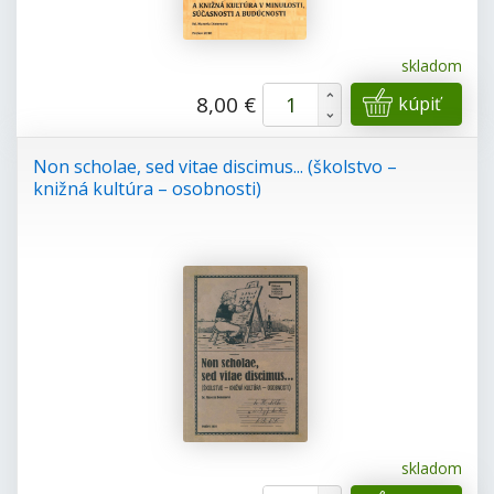
skladom
+
8,00 €
kúpiť
-
Non scholae, sed vitae discimus... (školstvo –
knižná kultúra – osobnosti)
skladom