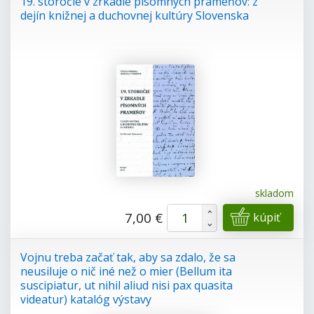
19. storočie v zrkadle písomných prameňov: z
dejín knižnej a duchovnej kultúry Slovenska
skladom
+
7,00 €
kúpiť
-
Vojnu treba začať tak, aby sa zdalo, že sa
neusiluje o nič iné než o mier (Bellum ita
suscipiatur, ut nihil aliud nisi pax quasita
videatur) katalóg výstavy