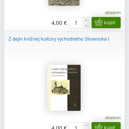
skladom
+
4,00 €
kúpiť
-
Z dejín knižnej kultúry východného Slovenska I.
skladom
+
4,00 €
kúpiť