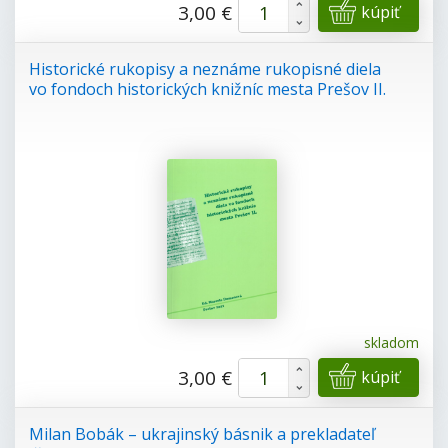
+
3,00 €
kúpiť
-
Historické rukopisy a neznáme rukopisné diela
vo fondoch historických knižníc mesta Prešov II.
skladom
+
3,00 €
kúpiť
-
Milan Bobák – ukrajinský básnik a prekladateľ