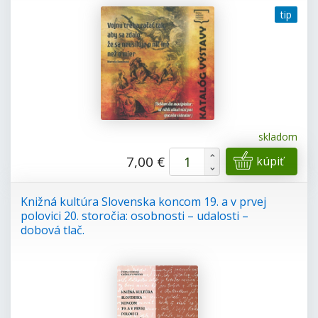
tip
skladom
+
7,00 €
kúpiť
-
Knižná kultúra Slovenska koncom 19. a v prvej
polovici 20. storočia: osobnosti – udalosti –
dobová tlač.