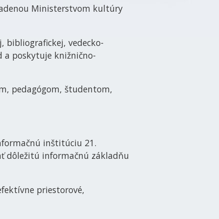
riadenou Ministerstvom kultúry
, bibliografickej, vedecko-
d a poskytuje knižnično-
om, pedagógom, študentom,
formačnú inštitúciu 21.
vať dôležitú informačnú základňu
fektívne priestorové,