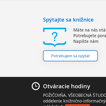
Spýtajte sa knižnice
Máte na nás otá
Potrebujete pora
Napíšte nám
Potrebujem sa opýtať
Otváracie hodiny
POŽIČOVŇA, VŠEOBECNÁ ŠTUDO
oddelenie knižnično-informačný