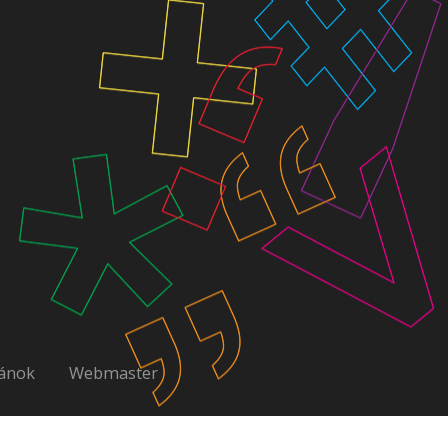
ánok
Webmaster