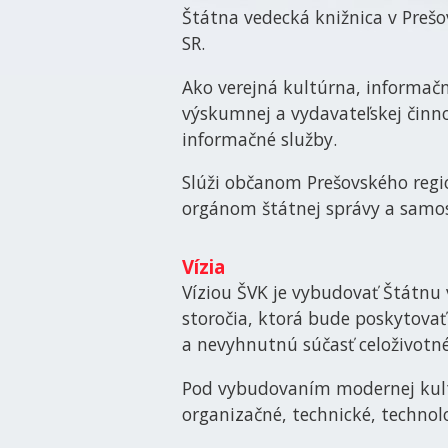
Štátna vedecká knižnica v Preš
SR.
Ako verejná kultúrna, informačná
výskumnej a vydavateľskej činno
informačné služby.
Slúži občanom Prešovského re
orgánom štátnej správy a samosp
Vízia
Víziou ŠVK je vybudovať Štátnu
storočia, ktorá bude poskytovať
a nevyhnutnú súčasť celoživotn
Pod vybudovaním modernej kultú
organizačné, technické, technolo