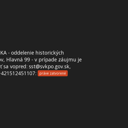
A - oddelenie historických
v, Hlavná 99 - v prípade záujmu je
 sa vopred: sst@svkpo.gov.sk,
+421512451107:
práve zatvorené