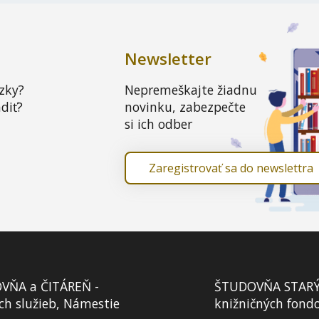
Newsletter
zky?
Nepremeškajte žiadnu
diť?
novinku, zabezpečte
si ich odber
Zaregistrovať sa do newslettra
VŇA a ČITÁREŇ -
ŠTUDOVŇA STARÝCH
ch služieb, Námestie
knižničných fond