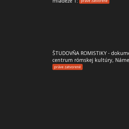
mládeže 1:
práve zatvorené
ŠTUDOVŇA ROMISTIKY - dokume
centrum rómskej kultúry, Námes
práve zatvorené