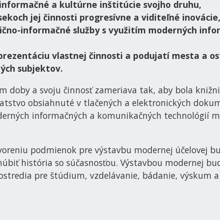
 informačné a kultúrne inštitúcie svojho druhu,
koch jej činnosti progresívne a viditeľné inovácie
nično-informačné služby s využitím moderných in
rezentáciu vlastnej činnosti a podujatí mesta a o
kých subjektov.
 doby a svoju činnosť zameriava tak, aby bola knižnic
atstvo obsiahnuté v tlačených a elektronických doku
rných informačných a komunikačných technológií mô
tvoreniu podmienok pre výstavbu modernej účelovej b
snúbiť história so súčasnosťou. Výstavbou modernej bu
ostredia pre štúdium, vzdelávanie, bádanie, výskum a 