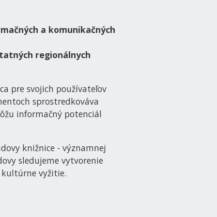
,
formačných a komunikačných
statných regionálnych
a pre svojich používateľov
mentoch sprostredkováva
žu informačný potenciál
udovy knižnice - významnej
dovy sledujeme vytvorenie
kultúrne vyžitie.