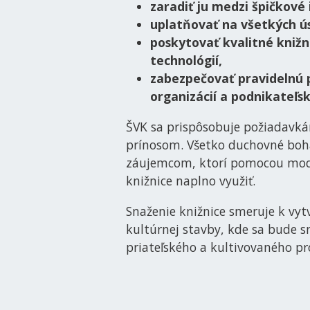
zaradiť ju medzi špičkové
uplatňovať na všetkých úse
poskytovať kvalitné kniž
technológií,
zabezpečovať pravidelnú p
organizácií a podnikateľs
ŠVK sa prispôsobuje požiadavkám
prínosom. Všetko duchovné boh
záujemcom, ktorí pomocou mode
knižnice naplno využiť.
Snaženie knižnice smeruje k vy
kultúrnej stavby, kde sa bude 
priateľského a kultivovaného pr