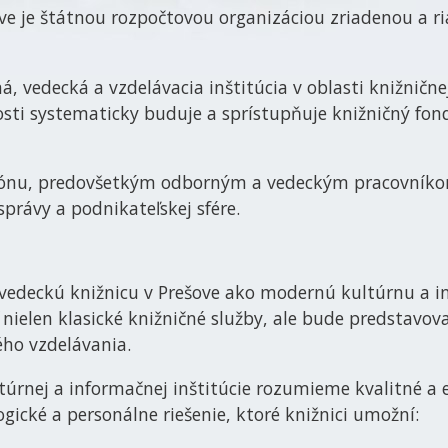
ove je štátnou rozpočtovou organizáciou zriadenou a 
, vedecká a vzdelávacia inštitúcia v oblasti knižničnej
sti systematicky buduje a sprístupňuje knižničný fon
giónu, predovšetkým odborným a vedeckým pracovník
rávy a podnikateľskej sfére.
 vedeckú knižnicu v Prešove ako modernú kultúrnu a in
 nielen klasické knižničné služby, ale bude predstavo
ého vzdelávania.
rnej a informačnej inštitúcie rozumieme kvalitné a e
gické a personálne riešenie, ktoré knižnici umožní: