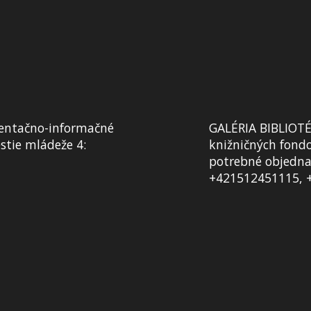
ntačno-informačné
GALÉRIA BIBLIOTÉK
tie mládeže 4:
knižničných fondo
potrebné objednať
+421512451115, 