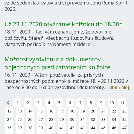
vzíde sedem laureátov a tí si prevezmú cenu Roma Spirit
2020.
Už 23.11.2020 otvárame knižnicu do 18.00h
18. 11. 2020 - Radi vám oznamujeme, že otvoríme
požičovňu, čitáreň, všeobecnú študovňu a študovňu
viazaných periodík na Námestí mládeže 1.
Možnosť vyzdvihnutia dokumentov
objednaných pred zatvorením knižnice
16. 11. 2020 - Vážení používatelia, za prísnych
bezpečnostných podmienok si môžete 18. – 20.11.2020 v
čase od 8:00 do 16:00h vyzdvihnúť dokumenty…
čítať ďalej
«
1
2
3
4
5
6
7
8
9
10
11
12
13
14
15
16
17
18
19
20
21
22
23
24
25
26
27
28
29
30
31
32
33
34
35
36
37
38
39
40
41
42
43
44
45
46
47