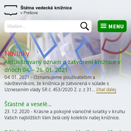
MENU
Vyhľadať
Novinky
Aktualizovaný oznam o zatvorení knižnice v
dňoch 04. – 26. 01. 2021
04. 01. 2021 - Oznamujeme používateľom a
návštevníkom, že knižnica je zatvorená v súlade s
Uznesením vlády SR č. 453/2020 Z. z. z 31…
čítať ďalej
Šťastné a veselé...
23. 12. 2020 - Krásne a pokojné vianočné sviatky v kruhu
Vašich najbližších Vám želá celý kolektív našej knižnice.