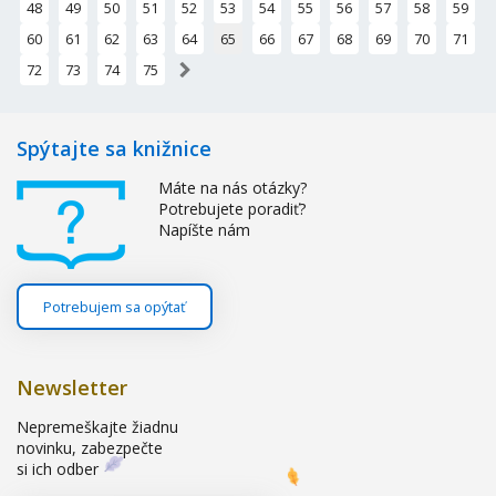
48
49
50
51
52
53
54
55
56
57
58
59
60
61
62
63
64
65
66
67
68
69
70
71
»
72
73
74
75
Spýtajte sa knižnice
Máte na nás otázky?
Potrebujete poradiť?
Napíšte nám
Potrebujem sa opýtať
Newsletter
Nepremeškajte žiadnu
novinku, zabezpečte
si ich odber