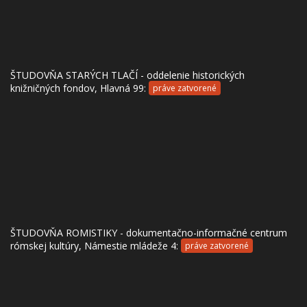
ŠTUDOVŇA STARÝCH TLAČÍ - oddelenie historických
knižničných fondov, Hlavná 99:
práve zatvorené
ŠTUDOVŇA ROMISTIKY - dokumentačno-informačné centrum
rómskej kultúry, Námestie mládeže 4:
práve zatvorené