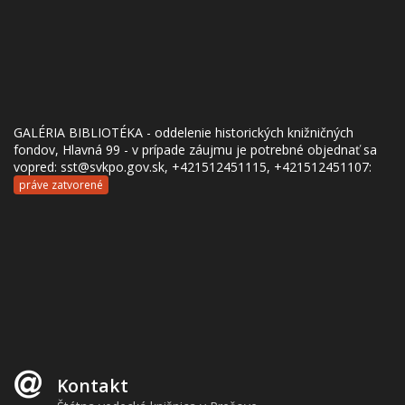
GALÉRIA BIBLIOTÉKA - oddelenie historických knižničných
fondov, Hlavná 99 - v prípade záujmu je potrebné objednať sa
vopred: sst@svkpo.gov.sk, +421512451115, +421512451107:
práve zatvorené
Kontakt