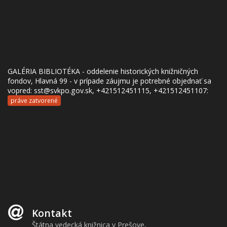
GALÉRIA BIBLIOTÉKA - oddelenie historických knižničných
fondov, Hlavná 99 - v prípade záujmu je potrebné objednať sa
vopred: sst@svkpo.gov.sk, +421512451115, +421512451107:
práve zatvorené
Kontakt
Štátna vedecká knižnica v Prešove,