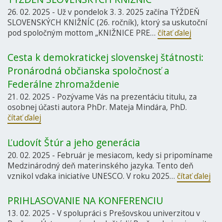
26. 02. 2025 - Už v pondelok 3. 3. 2025 začína TÝŽDEŇ
SLOVENSKÝCH KNIŽNÍC (26. ročník), ktorý sa uskutoční
pod spoločným mottom „KNIŽNICE PRE…
čítať ďalej
Cesta k demokratickej slovenskej štátnosti:
Pronárodná občianska spoločnosť a
Federálne zhromaždenie
21. 02. 2025 - Pozývame Vás na prezentáciu titulu, za
osobnej účasti autora PhDr. Mateja Mindára, PhD.
čítať ďalej
Ľudovít Štúr a jeho generácia
20. 02. 2025 - Február je mesiacom, kedy si pripomíname
Medzinárodný deň materinského jazyka. Tento deň
vznikol vďaka iniciatíve UNESCO. V roku 2025…
čítať ďalej
PRIHLASOVANIE NA KONFERENCIU
13. 02. 2025 - V spolupráci s Prešovskou univerzitou v