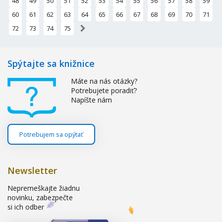
48
49
50
51
52
53
54
55
56
57
58
59
60
61
62
63
64
65
66
67
68
69
70
71
»
72
73
74
75
Spýtajte sa knižnice
Máte na nás otázky?
Potrebujete poradiť?
Napíšte nám
Potrebujem sa opýtať
Newsletter
Nepremeškajte žiadnu
novinku, zabezpečte
si ich odber