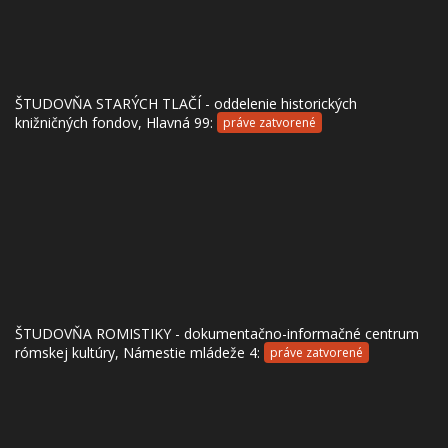
ŠTUDOVŇA STARÝCH TLAČÍ - oddelenie historických
knižničných fondov, Hlavná 99:
práve zatvorené
ŠTUDOVŇA ROMISTIKY - dokumentačno-informačné centrum
rómskej kultúry, Námestie mládeže 4:
práve zatvorené