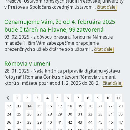
Prešove, Ústavom rómskych štúdií Prešovskej univerzity
v Prešove a Spoločenskovedným ústavom…
čítať ďalej
Oznamujeme Vám, že od 4. februára 2025
bude čitáreň na Hlavnej 99 zatvorená
03. 02. 2025 - z dôvodu presunu fondu na Námestie
mládeže 1, čím Vám zabezpečíme prepojenie
prezenčných služieb čitárne so službami…
čítať ďalej
Rómovia v umení
28. 01. 2025 - Naša knižnica pripravila digitálnu výstavu
fotografií Romana Čonku s názvom Rómovia v umení,
ktorú si môžete pozrieť od 1. 2. 2025 do 28. 2…
čítať ďalej
«
1
2
3
4
5
6
7
8
9
10
11
12
13
14
15
16
17
18
19
20
21
22
23
24
25
26
27
28
29
30
31
32
33
34
35
36
37
38
39
40
41
42
43
44
45
46
47