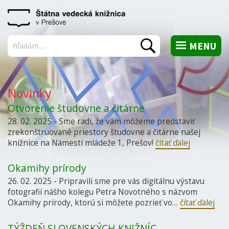
MENU
Vyhľadať
Novinky
Otvorenie študovne a čitárne
28. 02. 2025 - Sme radi, že vám môžeme predstaviť
zrekonštruované priestory študovne a čitárne našej
knižnice na Námestí mládeže 1, Prešov!
čítať ďalej
Okamihy prírody
26. 02. 2025 - Pripravili sme pre vás digitálnu výstavu
fotografií nášho kolegu Petra Novotného s názvom
Okamihy prírody, ktorú si môžete pozrieť vo…
čítať ďalej
TÝŽDEŇ SLOVENSKÝCH KNIŽNÍC