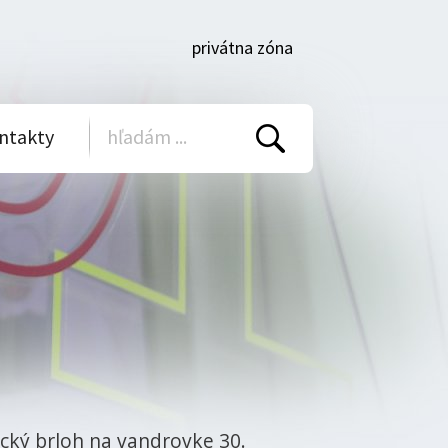
privátna zóna
ntakty
Vyhľadať
ecký brloh na vandrovke 30.