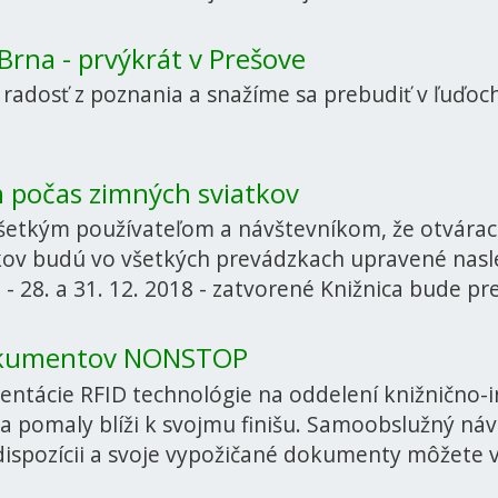
Brna - prvýkrát v Prešove
radosť z poznania a snažíme sa prebudiť v ľuďoc
n počas zimných sviatkov
šetkým používateľom a návštevníkom, že otváraci
kov budú vo všetkých prevádzkach upravené nasle
 - 28. a 31. 12. 2018 - zatvorené Knižnica bude p
dokumentov NONSTOP
mentácie RFID technológie na oddelení knižnično-
sa pomaly blíži k svojmu finišu. Samoobslužný ná
ispozícii a svoje vypožičané dokumenty môžete v