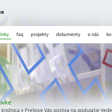
inky
faq
projekty
dokumenty
o nás
ko
ovke
á knižnica v Prešove Vás pozýva na podujatie Ved