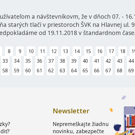
užívateľom a návštevníkovm, že v dňoch 07. - 16
 starých tlačí v priestoroch ŠVK na Hlavnej ul. 99
redpokladáme od 19.11.2018 v štandardnom čas
8
9
10
11
12
13
14
15
16
17
18
1
33
34
35
36
37
38
39
40
41
42
43
44
58
59
60
61
62
63
64
65
66
67
68
69
Newsletter
zky?
Nepremeškajte žiadnu
diť?
novinku, zabezpečte