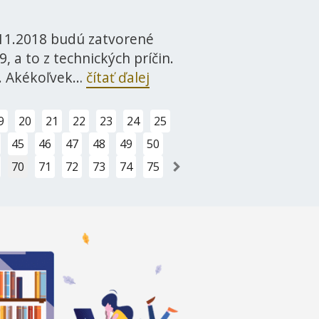
.11.2018 budú zatvorené
, a to z technických príčin.
e. Akékoľvek…
čítať ďalej
9
20
21
22
23
24
25
45
46
47
48
49
50
»
70
71
72
73
74
75