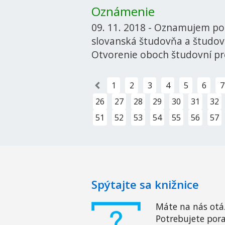
Oznámenie
09. 11. 2018 - Oznamujem po
slovanská študovňa a študovňa
Otvorenie oboch študovní p
«
1
2
3
4
5
6
7
26
27
28
29
30
31
32
51
52
53
54
55
56
57
Spýtajte sa knižnice
Máte na nás otá
Potrebujete pora