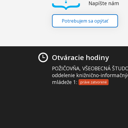
Napíšte nám
Potrebujem sa opýtať
Otváracie hodiny
POŽIČOVŇA, VŠEOBECNÁ ŠTUDO
oddelenie knižnično-informačný
mládeže 1:
práve zatvorené