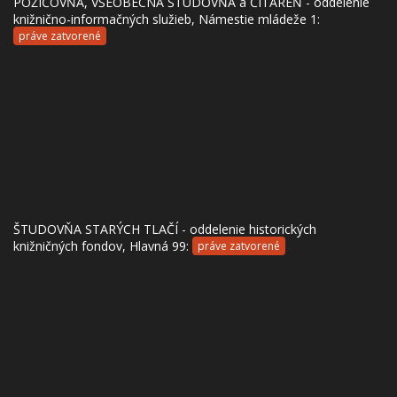
POŽIČOVŇA, VŠEOBECNÁ ŠTUDOVŇA a ČITÁREŇ - oddelenie
knižnično-informačných služieb, Námestie mládeže 1:
práve zatvorené
ŠTUDOVŇA STARÝCH TLAČÍ - oddelenie historických
knižničných fondov, Hlavná 99:
práve zatvorené