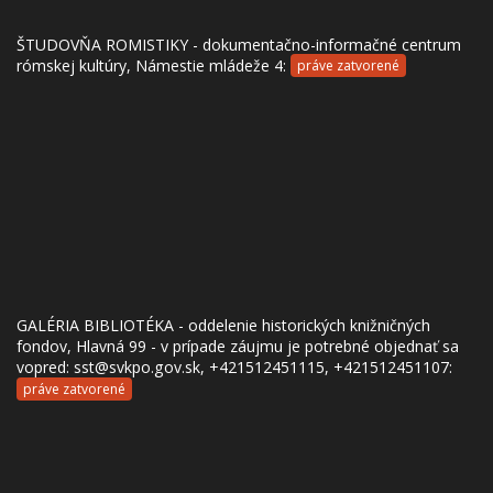
ŠTUDOVŇA ROMISTIKY - dokumentačno-informačné centrum
rómskej kultúry, Námestie mládeže 4:
práve zatvorené
GALÉRIA BIBLIOTÉKA - oddelenie historických knižničných
fondov, Hlavná 99 - v prípade záujmu je potrebné objednať sa
vopred: sst@svkpo.gov.sk, +421512451115, +421512451107:
práve zatvorené