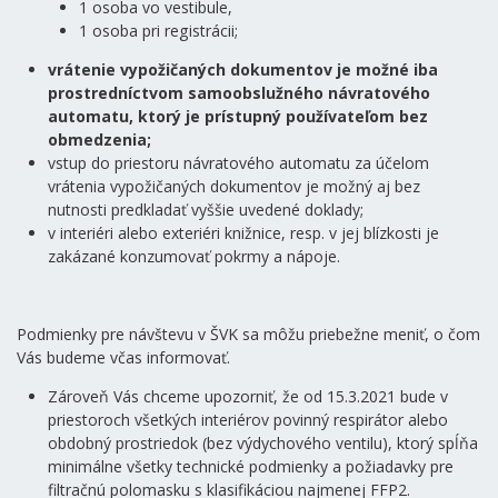
1 osoba vo vestibule,
1 osoba pri registrácii;
vrátenie vypožičaných dokumentov je možné iba
prostredníctvom samoobslužného návratového
automatu, ktorý je prístupný používateľom bez
obmedzenia;
vstup do priestoru návratového automatu za účelom
vrátenia vypožičaných dokumentov je možný aj bez
nutnosti predkladať vyššie uvedené doklady;
v interiéri alebo exteriéri knižnice, resp. v jej blízkosti je
zakázané konzumovať pokrmy a nápoje.
Podmienky pre návštevu v ŠVK sa môžu priebežne meniť, o čom
Vás budeme včas informovať.
Zároveň Vás chceme upozorniť, že od 15.3.2021 bude v
priestoroch všetkých interiérov povinný respirátor alebo
obdobný prostriedok (bez výdychového ventilu), ktorý spĺňa
minimálne všetky technické podmienky a požiadavky pre
filtračnú polomasku s klasifikáciou najmenej FFP2.