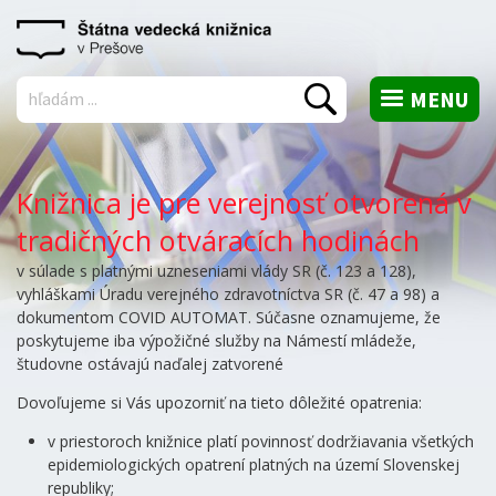
MENU
Vyhľadať
Knižnica je pre verejnosť otvorená v
tradičných otváracích hodinách
v súlade s platnými uzneseniami vlády SR (č. 123 a 128),
vyhláškami Úradu verejného zdravotníctva SR (č. 47 a 98) a
dokumentom COVID AUTOMAT. Súčasne oznamujeme, že
poskytujeme iba výpožičné služby na Námestí mládeže,
študovne ostávajú naďalej zatvorené
Dovoľujeme si Vás upozorniť na tieto dôležité opatrenia:
v priestoroch knižnice platí povinnosť dodržiavania všetkých
epidemiologických opatrení platných na území Slovenskej
republiky;