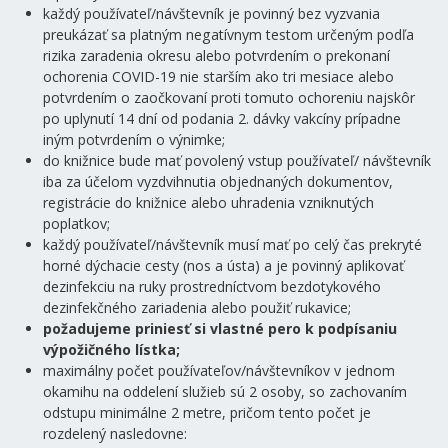
každý používateľ/návštevník je povinný bez vyzvania
preukázať sa platným negatívnym testom určeným podľa
rizika zaradenia okresu alebo potvrdením o prekonaní
ochorenia COVID-19 nie starším ako tri mesiace alebo
potvrdením o zaočkovaní proti tomuto ochoreniu najskôr
po uplynutí 14 dní od podania 2. dávky vakcíny prípadne
iným potvrdením o výnimke;
do knižnice bude mať povolený vstup používateľ/ návštevník
iba za účelom vyzdvihnutia objednaných dokumentov,
registrácie do knižnice alebo uhradenia vzniknutých
poplatkov;
každý používateľ/návštevník musí mať po celý čas prekryté
horné dýchacie cesty (nos a ústa) a je povinný aplikovať
dezinfekciu na ruky prostredníctvom bezdotykového
dezinfekčného zariadenia alebo použiť rukavice;
požadujeme priniesť si vlastné pero k podpísaniu
výpožičného lístka;
maximálny počet používateľov/návštevníkov v jednom
okamihu na oddelení služieb sú 2 osoby, so zachovaním
odstupu minimálne 2 metre, pričom tento počet je
rozdelený nasledovne: