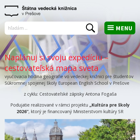
MENU
Vyhľadať
Naplánuj si svoju expedíciu –
cestovateľská mapa sveta
vyučovacia hodina geografie vo vedeckej knižnici pre študentov
Súkromnej spojenej školy European English School v Prešove
z cyklu: Cestovateľské zápisky Antona Fogaša
Podujatie realizované v rámci projektu
„Kultúra pre školy
2026“
, ktorý je financovaný Ministerstvom kultúry SR