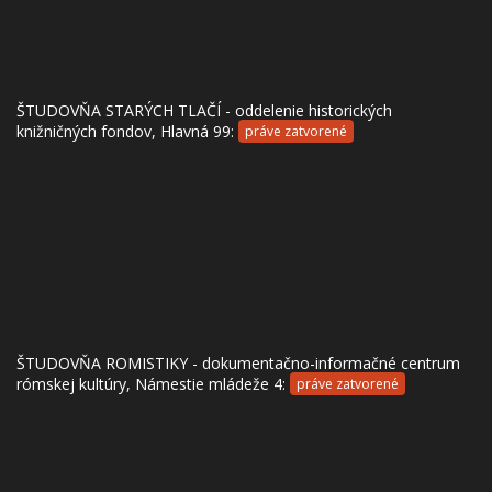
ŠTUDOVŇA STARÝCH TLAČÍ - oddelenie historických
knižničných fondov, Hlavná 99:
práve zatvorené
ŠTUDOVŇA ROMISTIKY - dokumentačno-informačné centrum
rómskej kultúry, Námestie mládeže 4:
práve zatvorené