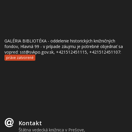
GALÉRIA BIBLIOTÉKA - oddelenie historických knižničných
fondov, Hlavná 99 - v prípade záujmu je potrebné objednať sa
vopred: sst@svkpo.gov.sk, +421512451115, +421512451107:
práve zatvorené
Kontakt
Štátna vedecká knižnica v Prešove,