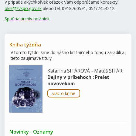
V prípade akýchkoľvek otázok Vám odporúčame kontakty:
okis@svkpo.gov.sk
alebo tel. 0918760591
, 051/2454212.
Späť na archív noviniek
Kniha týždňa
V tomto týždni sme do nášho knižničného fondu zaradili aj
tieto zaujímavé tituly:
Katarína SITÁROVÁ - Matúš SITÁR:
Dejiny v príbehoch : Prelet
novovekom
viac o knihe
Novinky - Oznamy