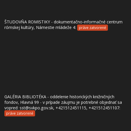
ŠTUDOVŇA ROMISTIKY - dokumentačno-informačné centrum
rómskej kultúry, Námestie mládeže 4:
práve zatvorené
GALÉRIA BIBLIOTÉKA - oddelenie historických knižničných
fondov, Hlavná 99 - v prípade záujmu je potrebné objednať sa
vopred: sst@svkpo.gov.sk, +421512451115, +421512451107:
práve zatvorené