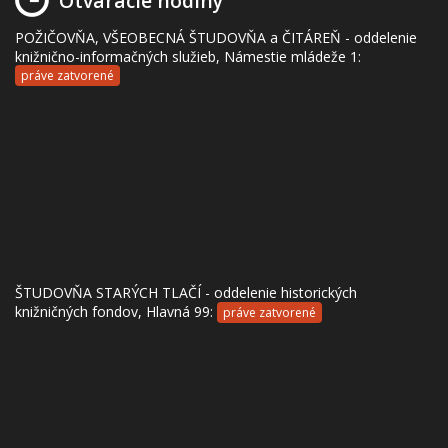
Otváracie hodiny
POŽIČOVŇA, VŠEOBECNÁ ŠTUDOVŇA a ČITÁREŇ - oddelenie
knižnično-informačných služieb, Námestie mládeže 1:
práve zatvorené
ŠTUDOVŇA STARÝCH TLAČÍ - oddelenie historických
knižničných fondov, Hlavná 99:
práve zatvorené