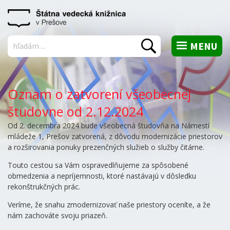
MENU
Vyhľadať
Oznam o zatvorení všeobecnej
študovne od 2.12.2024
Od 2. decembra 2024 bude všeobecná študovňa na Námestí
mládeže 1, Prešov zatvorená, z dôvodu modernizácie priestorov
a rozširovania ponuky prezenčných služieb o služby čitárne.
Touto cestou sa Vám ospravedlňujeme za spôsobené
obmedzenia a nepríjemnosti, ktoré nastávajú v dôsledku
rekonštrukčných prác.
Veríme, že snahu zmodernizovať naše priestory oceníte, a že
nám zachováte svoju priazeň.