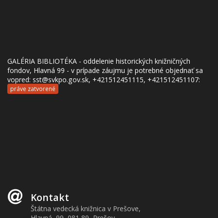
GALÉRIA BIBLIOTÉKA - oddelenie historických knižničných
fondov, Hlavná 99 - v prípade záujmu je potrebné objednať sa
vopred: sst@svkpo.gov.sk, +421512451115, +421512451107:
práve zatvorené
Kontakt
Štátna vedecká knižnica v Prešove,
Hlavná 99, 081 89 Prešov