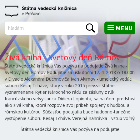
MENU
Vyhľadať
Živá kniha - Svetový deň Rómov
Štátna vedecká knižnica Vás pozýva na podujatie Živá kniha -
Svetový deň Rómov Podujatie sa uskutoční 17. 4. 2018 o 18.00h
v Divadle Alexandra Duchnoviča Ivan Akimov - umelecký vedúci
súboru Kesaj Tcháve, ktorý v roku 2015 prevzal štátne
vyznamenanie Rytier Národného rádu za zásluhy z rúk
francúzskeho veľvyslanca Didiera Lopinota, sa na ňom predstaví
ako živá kniha, ktorá rozpovie svoj príbeh spojený s hudbou a
rómskou kultúrou. Súčasťou podujatia bude hudobno-tanečné
vystúpenie súboru Kesaj Tcháve. Verejná nahrávka - vstup voľný!
Štátna vedecká knižnica Vás pozýva na podujatie