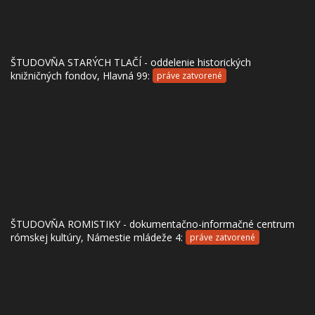
ŠTUDOVŇA STARÝCH TLAČÍ - oddelenie historických
knižničných fondov, Hlavná 99:
práve zatvorené
ŠTUDOVŇA ROMISTIKY - dokumentačno-informačné centrum
rómskej kultúry, Námestie mládeže 4:
práve zatvorené