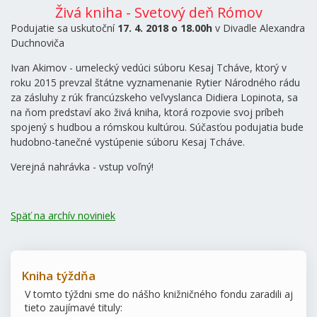
Živá kniha - Svetový deň Rómov
Podujatie sa uskutoční
17. 4. 2018 o 18.00h
v Divadle Alexandra
Duchnoviča
Ivan Akimov - umelecký vedúci súboru Kesaj Tcháve, ktorý v
roku 2015 prevzal štátne vyznamenanie Rytier Národného rádu
za zásluhy z rúk francúzskeho veľvyslanca Didiera Lopinota, sa
na ňom predstaví ako živá kniha, ktorá rozpovie svoj príbeh
spojený s hudbou a rómskou kultúrou. Súčasťou podujatia bude
hudobno-tanečné vystúpenie súboru Kesaj Tcháve.
Verejná nahrávka - vstup voľný!
Späť na archív noviniek
Kniha týždňa
V tomto týždni sme do nášho knižničného fondu zaradili aj
tieto zaujímavé tituly: