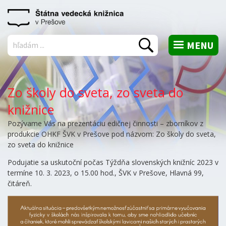
MENU
Vyhľadať
Zo školy do sveta, zo sveta do
knižnice
Pozývame Vás na prezentáciu edičnej činnosti – zborníkov z
produkcie OHKF ŠVK v Prešove pod názvom: Zo školy do sveta,
zo sveta do knižnice
Podujatie sa uskutoční počas Týždňa slovenských knižníc 2023 v
termíne 10. 3. 2023, o 15.00 hod., ŠVK v Prešove, Hlavná 99,
čitáreň.