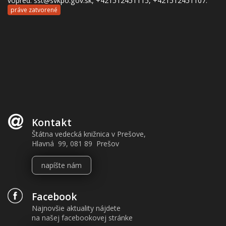
vopred: sst@svkpo.gov.sk, +421512451115, +421512451107:
práve zatvorené
Kontakt
Štátna vedecká knižnica v Prešove,
Hlavná 99, 081 89 Prešov
napíšte nám
Facebook
Najnovšie aktuality nájdete
na našej facebookovej stránke