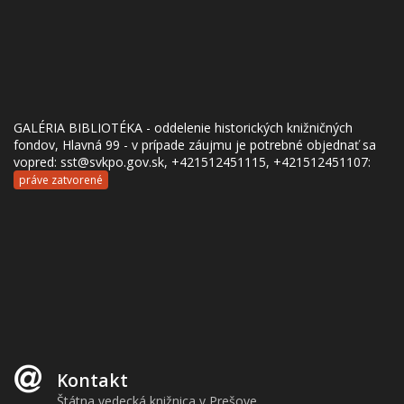
GALÉRIA BIBLIOTÉKA - oddelenie historických knižničných
fondov, Hlavná 99 - v prípade záujmu je potrebné objednať sa
vopred: sst@svkpo.gov.sk, +421512451115, +421512451107:
práve zatvorené
Kontakt
Štátna vedecká knižnica v Prešove,