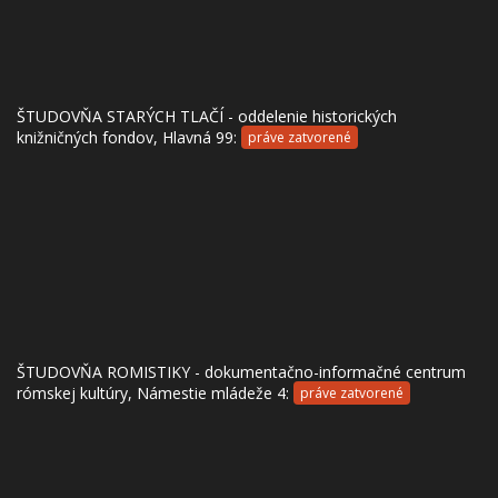
ŠTUDOVŇA STARÝCH TLAČÍ - oddelenie historických
knižničných fondov, Hlavná 99:
práve zatvorené
ŠTUDOVŇA ROMISTIKY - dokumentačno-informačné centrum
rómskej kultúry, Námestie mládeže 4:
práve zatvorené