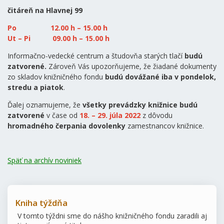
čitáreň na Hlavnej 99
Po 12.00 h – 15.00 h
Ut – Pi 09.00 h – 15.00 h
Informačno-vedecké centrum a študovňa starých tlačí
budú
zatvorené.
Zároveň Vás upozorňujeme, že žiadané dokumenty
zo skladov knižničného fondu
budú dovážané iba v pondelok,
stredu a piatok
.
Ďalej oznamujeme, že
všetky prevádzky knižnice budú
zatvorené
v čase od
18. – 29. júla 2022
z dôvodu
hromadného čerpania dovolenky
zamestnancov knižnice.
Späť na archív noviniek
Kniha týždňa
V tomto týždni sme do nášho knižničného fondu zaradili aj