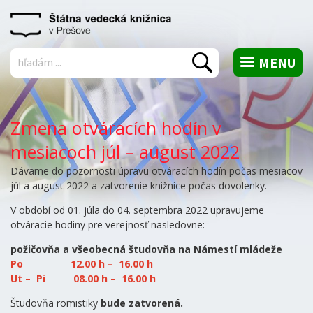
MENU
Vyhľadať
Zmena otváracích hodín v
mesiacoch júl – august 2022
Dávame do pozornosti úpravu otváracích hodín počas mesiacov
júl a august 2022 a zatvorenie knižnice počas dovolenky.
V období od 01. júla do 04. septembra 2022 upravujeme
otváracie hodiny pre verejnosť nasledovne:
požičovňa a všeobecná študovňa na Námestí mládeže
Po 12.00 h – 16.00 h
Ut – Pi 08.00 h – 16.00 h
Študovňa romistiky
bude zatvorená.