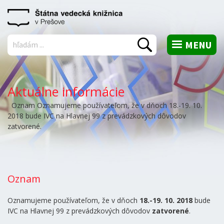
MENU
Vyhľadať
Aktuálne informácie
Oznam Oznamujeme používateľom, že v dňoch 18.-19. 10.
2018 bude IVC na Hlavnej 99 z prevádzkových dôvodov
zatvorené.
Oznam
Oznamujeme používateľom, že v dňoch
18.-19. 10. 2018
bude
IVC na Hlavnej 99 z prevádzkových dôvodov
zatvorené
.