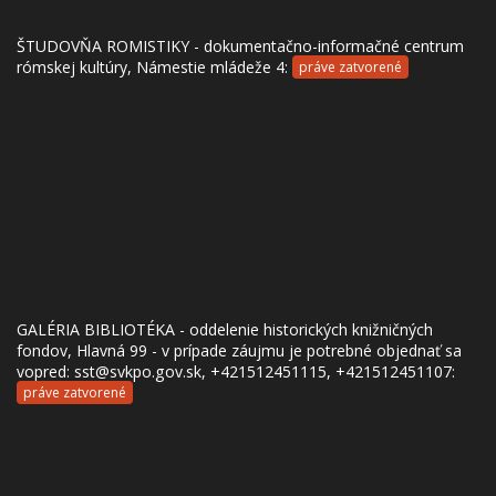
ŠTUDOVŇA ROMISTIKY - dokumentačno-informačné centrum
rómskej kultúry, Námestie mládeže 4:
práve zatvorené
GALÉRIA BIBLIOTÉKA - oddelenie historických knižničných
fondov, Hlavná 99 - v prípade záujmu je potrebné objednať sa
vopred: sst@svkpo.gov.sk, +421512451115, +421512451107:
práve zatvorené