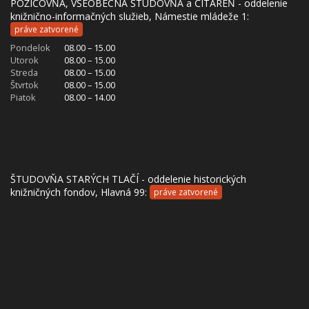
POŽIČOVŇA, VŠEOBECNÁ ŠTUDOVŇA a ČITÁREŇ - oddelenie
knižnično-informačných služieb, Námestie mládeže 1:
práve zatvorené
Pondelok
08.00 – 15.00
Utorok
08.00 – 15.00
Streda
08.00 – 15.00
Štvrtok
08.00 – 15.00
Piatok
08.00 – 14.00
ŠTUDOVŇA STARÝCH TLAČÍ - oddelenie historických
knižničných fondov, Hlavná 99:
práve zatvorené