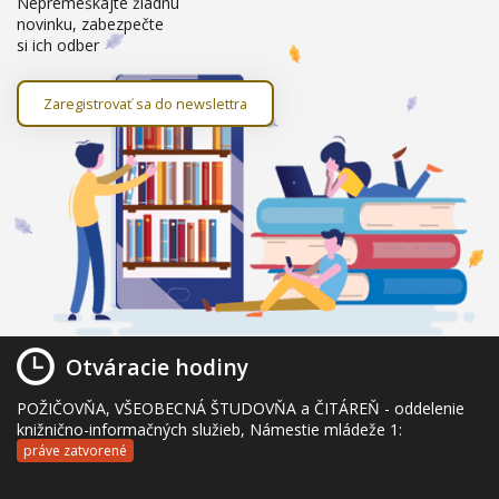
Nepremeškajte žiadnu
novinku, zabezpečte
si ich odber
Zaregistrovať sa do newslettra
Otváracie hodiny
POŽIČOVŇA, VŠEOBECNÁ ŠTUDOVŇA a ČITÁREŇ - oddelenie
knižnično-informačných služieb, Námestie mládeže 1:
práve zatvorené