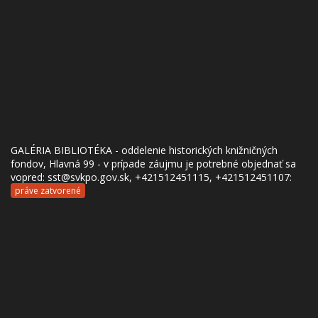
GALÉRIA BIBLIOTÉKA - oddelenie historických knižničných
fondov, Hlavná 99 - v prípade záujmu je potrebné objednať sa
vopred: sst@svkpo.gov.sk, +421512451115, +421512451107:
práve zatvorené