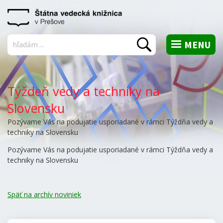
MENU
Vyhľadať
Týždeň vedy a techniky na
Slovensku
Pozývame Vás na podujatie usporiadané v rámci Týždňa vedy a
techniky na Slovensku
Pozývame Vás na podujatie usporiadané v rámci Týždňa vedy a
techniky na Slovensku
Späť na archív noviniek