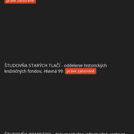
práve zatvorené
ŠTUDOVŇA STARÝCH TLAČÍ - oddelenie historických
knižničných fondov, Hlavná 99:
práve zatvorené