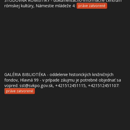
ŠTUDOVŇA ROMISTIKY - dokumentačno-informačné centrum
rómskej kultúry, Námestie mládeže 4:
práve zatvorené
GALÉRIA BIBLIOTÉKA - oddelenie historických knižničných
fondov, Hlavná 99 - v prípade záujmu je potrebné objednať sa
vopred: sst@svkpo.gov.sk, +421512451115, +421512451107:
práve zatvorené