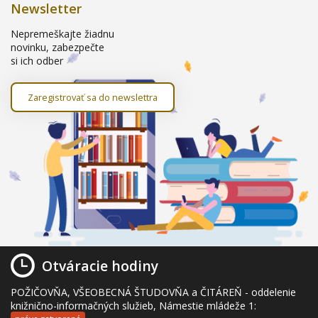
Newsletter
Nepremeškajte žiadnu
novinku, zabezpečte
si ich odber
Zaregistrovať sa do newslettra
Otváracie hodiny
POŽIČOVŇA, VŠEOBECNÁ ŠTUDOVŇA a ČITÁREŇ - oddelenie
knižnično-informačných služieb, Námestie mládeže 1: