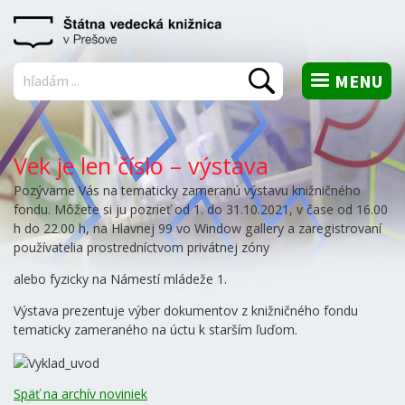
MENU
Vyhľadať
Vek je len číslo – výstava
Pozývame Vás na tematicky zameranú výstavu knižničného
fondu. Môžete si ju pozrieť od 1. do 31.10.2021, v čase od 16.00
h do 22.00 h, na Hlavnej 99 vo Window gallery a zaregistrovaní
používatelia prostredníctvom privátnej zóny
alebo fyzicky na Námestí mládeže 1.
Výstava prezentuje výber dokumentov z knižničného fondu
tematicky zameraného na úctu k starším ľuďom.
Späť na archív noviniek