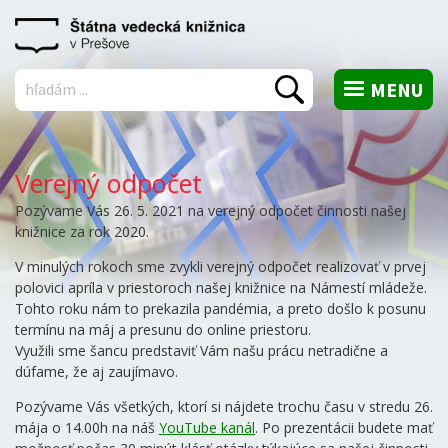
MENU
Vyhľadať
Verejný odpočet
Pozývame Vás 26. 5. 2021 na verejný odpočet činnosti našej
knižnice za rok 2020.
V minulých rokoch sme zvykli verejný odpočet realizovať v prvej
polovici apríla v priestoroch našej knižnice na Námestí mládeže.
Tohto roku nám to prekazila pandémia, a preto došlo k posunu
termínu na máj a presunu do online priestoru.
Využili sme šancu predstaviť Vám našu prácu netradične a
dúfame, že aj zaujímavo.
Pozývame Vás všetkých, ktorí si nájdete trochu času v stredu 26.
mája o 14.00h na náš
YouTube kanál
. Po prezentácii budete mať