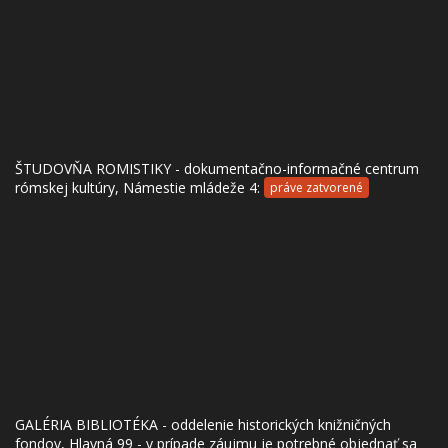
ŠTUDOVŇA ROMISTIKY - dokumentačno-informačné centrum
rómskej kultúry, Námestie mládeže 4:
práve zatvorené
GALÉRIA BIBLIOTÉKA - oddelenie historických knižničných
fondov, Hlavná 99 - v prípade záujmu je potrebné objednať sa