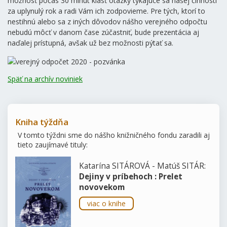
možnosť počas 30 minút klásť otázky týkajúce sa našej činnosti
za uplynulý rok a radi Vám ich zodpovieme. Pre tých, ktorí to
nestihnú alebo sa z iných dôvodov nášho verejného odpočtu
nebudú môcť v danom čase zúčastniť, bude prezentácia aj
naďalej prístupná, avšak už bez možnosti pýtať sa.
Späť na archív noviniek
Kniha týždňa
V tomto týždni sme do nášho knižničného fondu zaradili aj
tieto zaujímavé tituly:
Katarína SITÁROVÁ - Matúš SITÁR:
Dejiny v príbehoch : Prelet
novovekom
viac o knihe