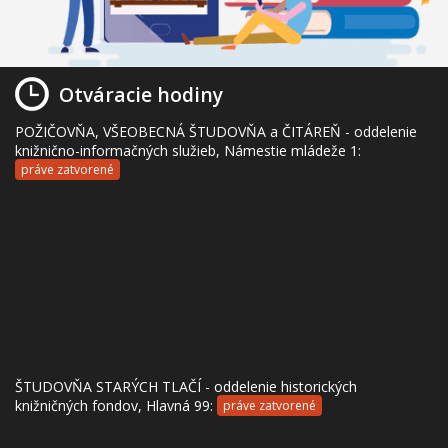
Otváracie hodiny
POŽIČOVŇA, VŠEOBECNÁ ŠTUDOVŇA a ČITÁREŇ - oddelenie
knižnično-informačných služieb, Námestie mládeže 1:
práve zatvorené
ŠTUDOVŇA STARÝCH TLAČÍ - oddelenie historických
knižničných fondov, Hlavná 99:
práve zatvorené