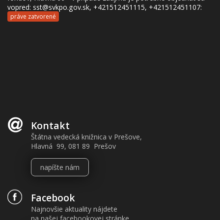
vopred: sst@svkpo.gov.sk, +421512451115, +421512451107:
práve zatvorené
Kontakt
Štátna vedecká knižnica v Prešove,
Hlavná 99, 081 89 Prešov
napíšte nám
Facebook
Najnovšie aktuality nájdete
na našej facebookovej stránke