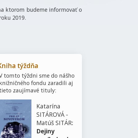
, na ktorom budeme informovať o
 roku 2019.
Kniha týždňa
V tomto týždni sme do nášho
knižničného fondu zaradili aj
tieto zaujímavé tituly:
Katarína
SITÁROVÁ -
Matúš SITÁR:
Dejiny