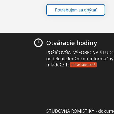
Potrebujem sa opýtať
Otváracie hodiny
POŽIČOVŇA, VŠEOBECNÁ ŠTUDO
oddelenie knižnično-informačný
mládeže 1:
práve zatvorené
ŠTUDOVŇA ROMISTIKY - dokume