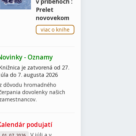
v príbehoch :
Prelet
novovekom
viac o knihe
Novinky - Oznamy
Knižnica je zatvorená od 27.
júla do 7. augusta 2026
z dôvodu hromadného
čerpania dovolenky našich
zamestnancov.
Kalendár podujatí
V júli a v
01. 07. 2026