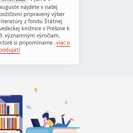
auguste nájdete v našej
požičovni pripravený výber
literatúry z fondu Štátnej
vedeckej knižnice v Prešove k
3. významným výročiam,
ktoré si pripomíname...
viac o
podujatí