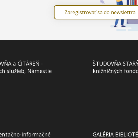
Zaregistrovať sa do newslettra
VŇA a ČITÁREŇ -
ŠTUDOVŇA STARÝCH
ch služieb, Námestie
knižničných fond
ntačno-informačné
GALÉRIA BIBLIOTÉK