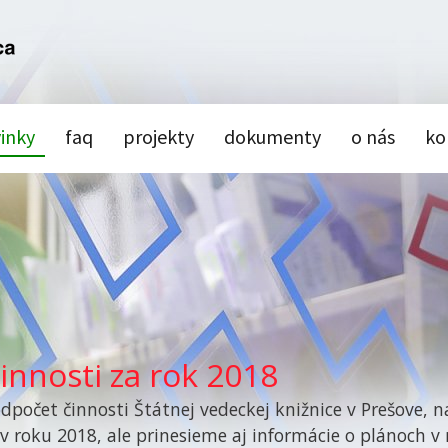
inky
faq
projekty
dokumenty
o nás
ko
innosti za rok 2018
odpočet činnosti Štátnej vedeckej knižnice v Prešove,
v roku 2018, ale prinesieme aj informácie o plánoch v