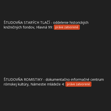
ŠTUDOVŇA STARÝCH TLAČÍ - oddelenie historických
knižničných fondov, Hlavná 99:
práve zatvorené
ŠTUDOVŇA ROMISTIKY - dokumentačno-informačné centrum
rómskej kultúry, Námestie mládeže 4:
práve zatvorené