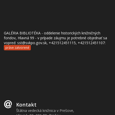
GALÉRIA BIBLIOTÉKA - oddelenie historických knižničných
fondov, Hlavná 99 - v prípade záujmu je potrebné objednať sa
vopred: sst@svkpo.gov.sk, +421512451115, +421512451107:
práve zatvorené
Kontakt
Štátna vedecká knižnica v Prešove,