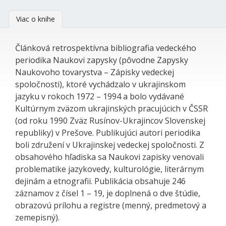
Viac o knihe
Článková retrospektívna bibliografia vedeckého
periodika Naukovi zapysky (pôvodne Zapysky
Naukovoho tovarystva – Zápisky vedeckej
spoločnosti), ktoré vychádzalo v ukrajinskom
jazyku v rokoch 1972 – 1994 a bolo vydávané
Kultúrnym zväzom ukrajinských pracujúcich v ČSSR
(od roku 1990 Zväz Rusínov-Ukrajincov Slovenskej
republiky) v Prešove. Publikujúci autori periodika
boli združení v Ukrajinskej vedeckej spoločnosti. Z
obsahového hľadiska sa Naukovi zapisky venovali
problematike jazykovedy, kulturológie, literárnym
dejinám a etnografii. Publikácia obsahuje 246
záznamov z čísel 1 – 19, je doplnená o dve štúdie,
obrazovú prílohu a registre (menný, predmetový a
zemepisný).