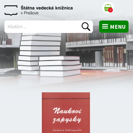
košík
0
MENU
Vyhľadať