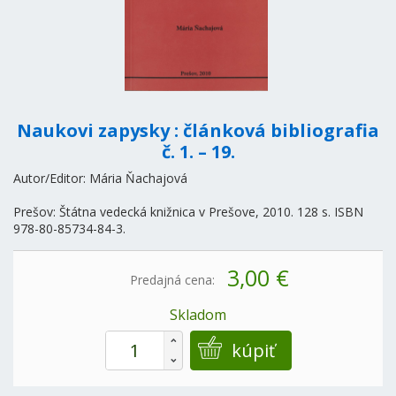
Naukovi zapysky : článková bibliografia
č. 1. – 19.
Autor/Editor: Mária Ňachajová
Prešov: Štátna vedecká knižnica v Prešove, 2010. 128 s. ISBN
978-80-85734-84-3.
3,00 €
Predajná cena:
Skladom
+
+
kúpiť
-
-