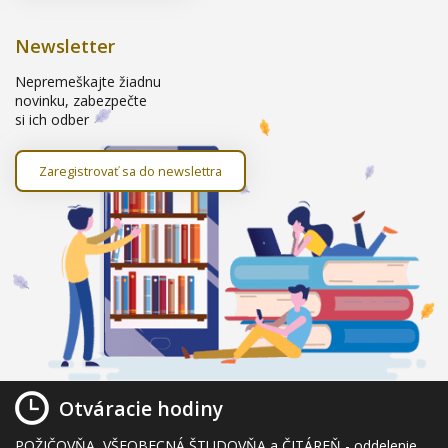
Newsletter
Nepremeškajte žiadnu
novinku, zabezpečte
si ich odber
Zaregistrovať sa do newslettra
Otváracie hodiny
POŽIČOVŇA, VŠEOBECNÁ ŠTUDOVŇA a ČITÁREŇ - oddelenie