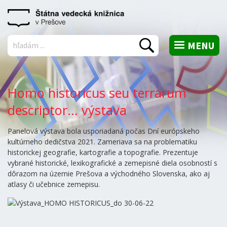
MENU
Vyhľadať
Homo historicus seu terrarum
descriptor... výstava
Panelová výstava bola usporiadaná počas Dní európskeho
kultúrneho dedičstva 2021. Zameriava sa na problematiku
historickej geografie, kartografie a topografie. Prezentuje
vybrané historické, lexikografické a zemepisné diela osobností s
dôrazom na územie Prešova a východného Slovenska, ako aj
atlasy či učebnice zemepisu.