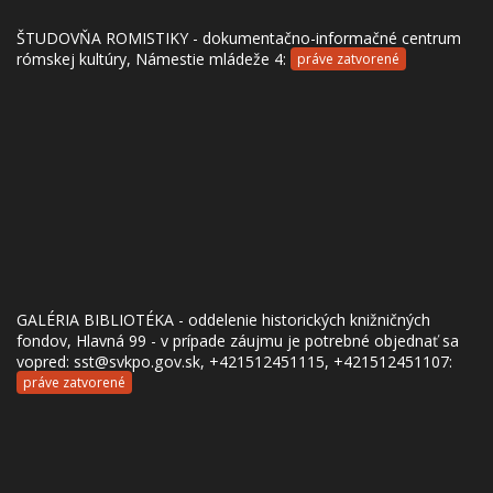
ŠTUDOVŇA ROMISTIKY - dokumentačno-informačné centrum
rómskej kultúry, Námestie mládeže 4:
práve zatvorené
GALÉRIA BIBLIOTÉKA - oddelenie historických knižničných
fondov, Hlavná 99 - v prípade záujmu je potrebné objednať sa
vopred: sst@svkpo.gov.sk, +421512451115, +421512451107:
práve zatvorené