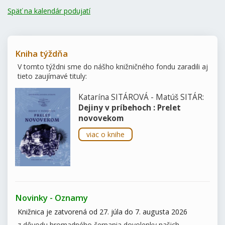
Späť na kalendár podujatí
Kniha týždňa
V tomto týždni sme do nášho knižničného fondu zaradili aj
tieto zaujímavé tituly:
Katarína SITÁROVÁ - Matúš SITÁR:
Dejiny v príbehoch : Prelet
novovekom
viac o knihe
Novinky - Oznamy
Knižnica je zatvorená od 27. júla do 7. augusta 2026
z dôvodu hromadného čerpania dovolenky našich