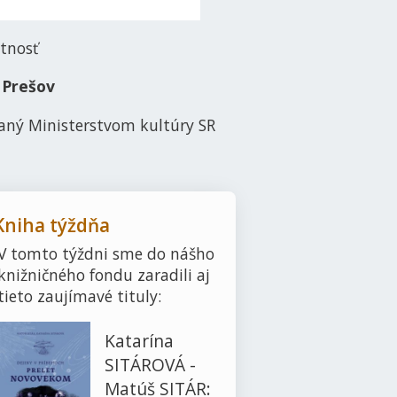
tnosť
 Prešov
vaný Ministerstvom kultúry SR
Kniha týždňa
V tomto týždni sme do nášho
knižničného fondu zaradili aj
tieto zaujímavé tituly:
Katarína
SITÁROVÁ -
Matúš SITÁR: