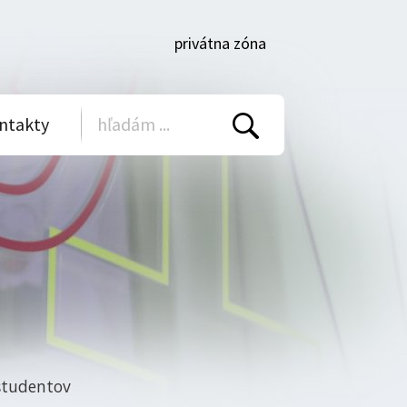
privátna zóna
ntakty
Vyhľadať
 študentov