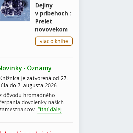
Dejiny
v príbehoch :
Prelet
novovekom
viac o knihe
Novinky - Oznamy
Knižnica je zatvorená od 27.
júla do 7. augusta 2026
z dôvodu hromadného
čerpania dovolenky našich
zamestnancov.
čítať ďalej