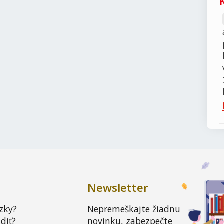
Newsletter
zky?
Nepremeškajte žiadnu
diť?
novinku, zabezpečte