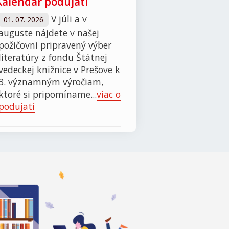
Kalendár podujatí
V júli a v
01. 07. 2026
auguste nájdete v našej
požičovni pripravený výber
literatúry z fondu Štátnej
vedeckej knižnice v Prešove k
3. významným výročiam,
ktoré si pripomíname...
viac o
podujatí