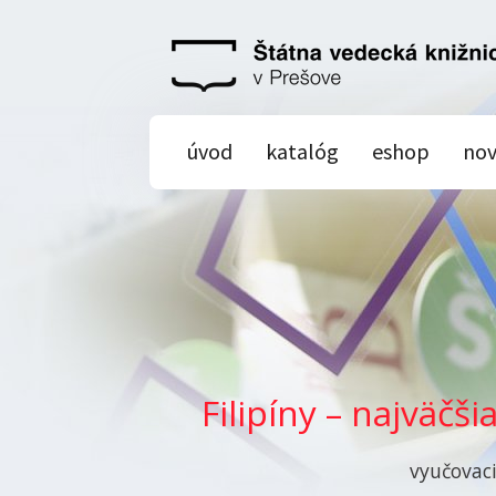
úvod
katalóg
eshop
nov
Filipíny – najväčši
vyučovaci