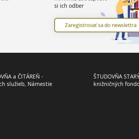
si ich odber
Zaregistrovať sa do newslettra
VŇA a ČITÁREŇ -
ŠTUDOVŇA STARÝCH
ch služieb, Námestie
knižničných fond