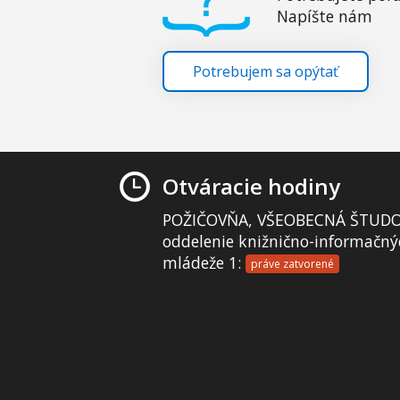
Napíšte nám
Potrebujem sa opýtať
Otváracie hodiny
POŽIČOVŇA, VŠEOBECNÁ ŠTUDO
oddelenie knižnično-informačný
mládeže 1:
práve zatvorené