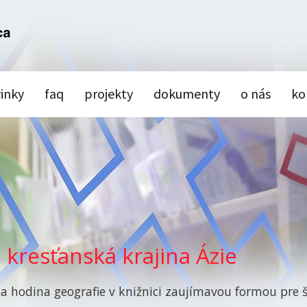
inky
faq
projekty
dokumenty
o nás
ko
a kresťanská krajina Ázie
a hodina geografie v knižnici zaujímavou formou pre