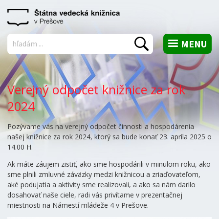
MENU
Vyhľadať
Verejný odpočet knižnice za rok
2024
Pozývame vás na verejný odpočet činnosti a hospodárenia
našej knižnice za rok 2024, ktorý sa bude konať 23. apríla 2025 o
14.00 H.
Ak máte záujem zistiť, ako sme hospodárili v minulom roku, ako
sme plnili zmluvné záväzky medzi knižnicou a zriaďovateľom,
aké podujatia a aktivity sme realizovali, a ako sa nám darilo
dosahovať naše ciele, radi vás privítame v prezentačnej
miestnosti na Námestí mládeže 4 v Prešove.