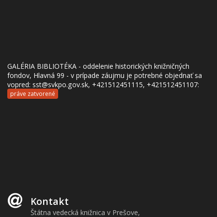
GALÉRIA BIBLIOTÉKA - oddelenie historických knižničných
fondov, Hlavná 99 - v prípade záujmu je potrebné objednať sa
vopred: sst@svkpo.gov.sk, +421512451115, +421512451107:
práve zatvorené
Kontakt
Štátna vedecká knižnica v Prešove,