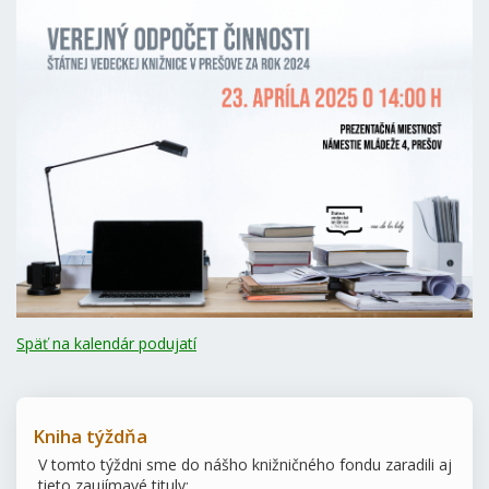
Späť na kalendár podujatí
Kniha týždňa
V tomto týždni sme do nášho knižničného fondu zaradili aj
tieto zaujímavé tituly: