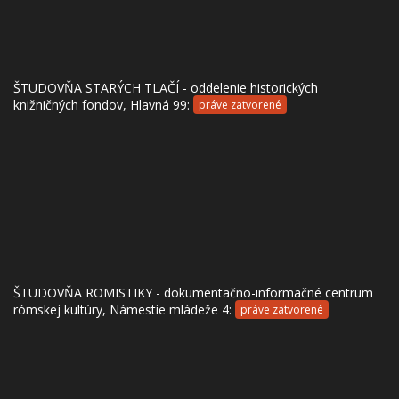
ŠTUDOVŇA STARÝCH TLAČÍ - oddelenie historických
knižničných fondov, Hlavná 99:
práve zatvorené
ŠTUDOVŇA ROMISTIKY - dokumentačno-informačné centrum
rómskej kultúry, Námestie mládeže 4:
práve zatvorené