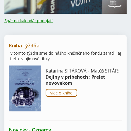
Späť na kalendár podujatí
Kniha týždňa
V tomto týždni sme do nášho knižničného fondu zaradili aj
tieto zaujímavé tituly:
Katarína SITÁROVÁ - Matúš SITÁR:
Dejiny v príbehoch : Prelet
novovekom
viac o knihe
Novinky - Oznamy