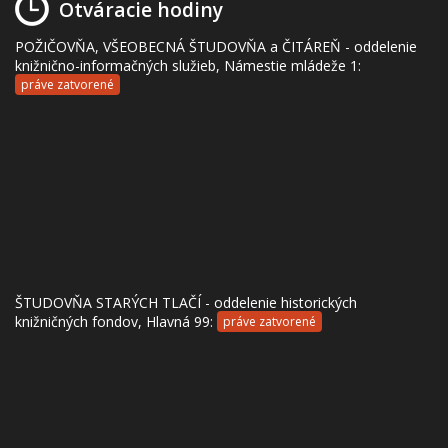
Otváracie hodiny
POŽIČOVŇA, VŠEOBECNÁ ŠTUDOVŇA a ČITÁREŇ - oddelenie
knižnično-informačných služieb, Námestie mládeže 1:
práve zatvorené
ŠTUDOVŇA STARÝCH TLAČÍ - oddelenie historických
knižničných fondov, Hlavná 99:
práve zatvorené