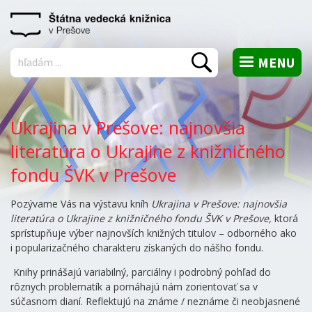
MENU
Vyhľadať
Ukrajina v Prešove: najnovšia
literatúra o Ukrajine z knižničného
fondu ŠVK v Prešove
Pozývame Vás na výstavu kníh
Ukrajina v Prešove: najnovšia
literatúra o Ukrajine z knižničného fondu ŠVK v Prešove,
ktorá
sprístupňuje výber najnovších knižných titulov – odborného ako
i popularizačného charakteru získaných do nášho fondu.
Knihy prinášajú variabilný, parciálny i podrobný pohľad do
rôznych problematík a pomáhajú nám zorientovať sa v
súčasnom dianí. Reflektujú na známe / neznáme či neobjasnené