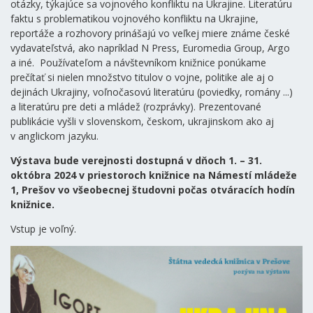
otázky, týkajúce sa vojnového konfliktu na Ukrajine. Literatúru
faktu s problematikou vojnového konfliktu na Ukrajine,
reportáže a rozhovory prinášajú vo veľkej miere známe české
vydavateľstvá, ako napríklad N Press, Euromedia Group, Argo
a iné. Používateľom a návštevníkom knižnice ponúkame
prečítať si nielen množstvo titulov o vojne, politike ale aj o
dejinách Ukrajiny, voľnočasovú literatúru (poviedky, romány ...)
a literatúru pre deti a mládež (rozprávky). Prezentované
publikácie vyšli v slovenskom, českom, ukrajinskom ako aj
v anglickom jazyku.
Výstava bude verejnosti dostupná v dňoch 1. – 31.
októbra 2024 v priestoroch knižnice na Námestí mládeže
1, Prešov vo všeobecnej študovni počas otváracích hodín
knižnice.
Vstup je voľný.