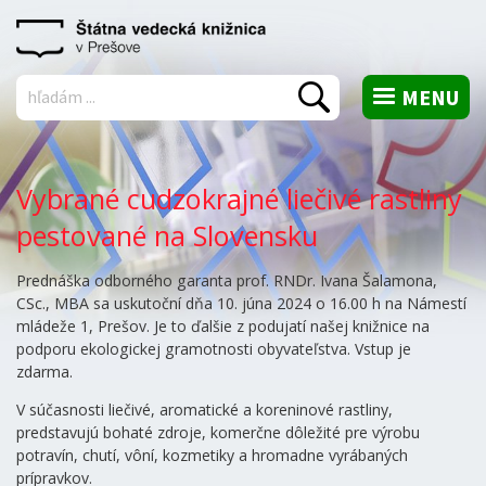
MENU
Vyhľadať
Vybrané cudzokrajné liečivé rastliny
pestované na Slovensku
Prednáška odborného garanta prof. RNDr. Ivana Šalamona,
CSc., MBA sa uskutoční dňa 10. júna 2024 o 16.00 h na Námestí
mládeže 1, Prešov. Je to ďalšie z podujatí našej knižnice na
podporu ekologickej gramotnosti obyvateľstva. Vstup je
zdarma.
V súčasnosti liečivé, aromatické a koreninové rastliny,
predstavujú bohaté zdroje, komerčne dôležité pre výrobu
potravín, chutí, vôní, kozmetiky a hromadne vyrábaných
prípravkov.