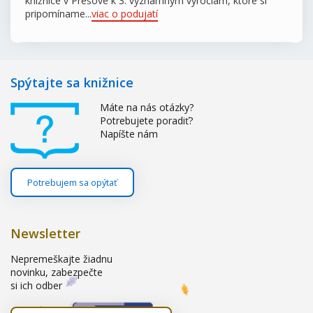
knižnice v Prešove k 3. významným výročiam, ktoré si
pripomíname...
viac o podujatí
Spýtajte sa knižnice
Máte na nás otázky?
Potrebujete poradiť?
Napíšte nám
Potrebujem sa opýtať
Newsletter
Nepremeškajte žiadnu
novinku, zabezpečte
si ich odber