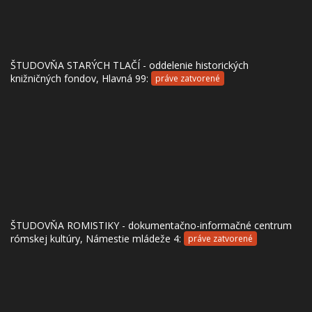
ŠTUDOVŇA STARÝCH TLAČÍ - oddelenie historických
knižničných fondov, Hlavná 99:
práve zatvorené
ŠTUDOVŇA ROMISTIKY - dokumentačno-informačné centrum
rómskej kultúry, Námestie mládeže 4:
práve zatvorené