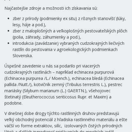
Najčastejšie zdroje a možnosti ich získavania sú:
zber z prírody (podmienky ex situ) z rôznych stanovíšť (lúky,
lesy, háje a pod.),
zber z maloplošných a veľkoplošných pestovateľských plôch
(polia, záhrady, záhumienky a pod.),
introdukcia (zavádzanie) vybraných cudzokrajných liečivých
rastlín do pestovania v agroekologických podmienkach
Slovenska.
Úspešné zavedenie u nás sa podarilo pri viacerých
cudzokrajných rastlinách – napríklad echinacea purpurová
(Echinacea purpurea /L./ Moench.), echinacea bledá (Echinacea
pallida /Nutt./), kotvičník zemný (Tribulus terrestris L.), pestrec
mariásky (Silybum marianum (L.) GAERTN.), všehojovec
štetinatý (Eleutherococcus senticosus Rupr. et Maxim) a
podobne.
V dnešnej dobe drogy týchto rastlinných druhov predstavujú
veľký obchodný potenciál z hľadiska rastlinného materiálu a ešte
väčší vo forme extraktov, silíc, izolovaných čistých prírodných
látok a ďalších ingrediencií pridávaných do mnohých jedál,