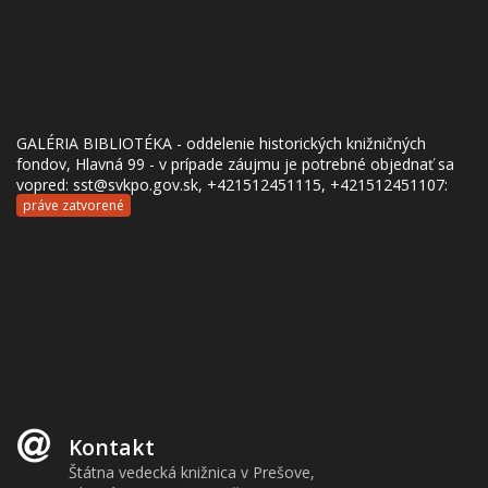
GALÉRIA BIBLIOTÉKA - oddelenie historických knižničných
fondov, Hlavná 99 - v prípade záujmu je potrebné objednať sa
vopred: sst@svkpo.gov.sk, +421512451115, +421512451107:
práve zatvorené
Kontakt
Štátna vedecká knižnica v Prešove,