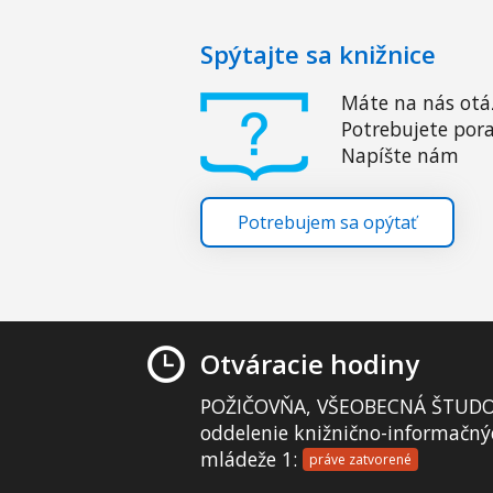
Spýtajte sa knižnice
Máte na nás otá
Potrebujete pora
Napíšte nám
Potrebujem sa opýtať
Otváracie hodiny
POŽIČOVŇA, VŠEOBECNÁ ŠTUDO
oddelenie knižnično-informačný
mládeže 1:
práve zatvorené