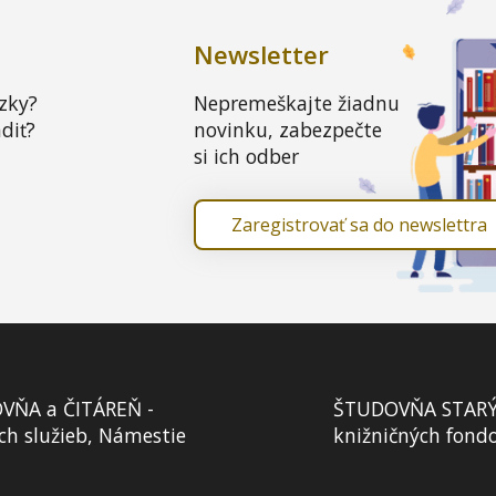
Newsletter
zky?
Nepremeškajte žiadnu
diť?
novinku, zabezpečte
si ich odber
Zaregistrovať sa do newslettra
VŇA a ČITÁREŇ -
ŠTUDOVŇA STARÝCH
ch služieb, Námestie
knižničných fond