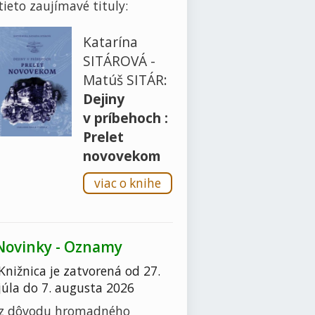
tieto zaujímavé tituly:
Katarína
SITÁROVÁ -
Matúš SITÁR:
Dejiny
v príbehoch :
Prelet
novovekom
viac o knihe
Novinky - Oznamy
Knižnica je zatvorená od 27.
júla do 7. augusta 2026
z dôvodu hromadného