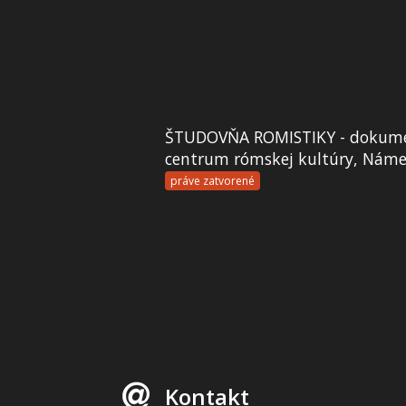
ŠTUDOVŇA ROMISTIKY - dokume
centrum rómskej kultúry, Námes
práve zatvorené
Kontakt