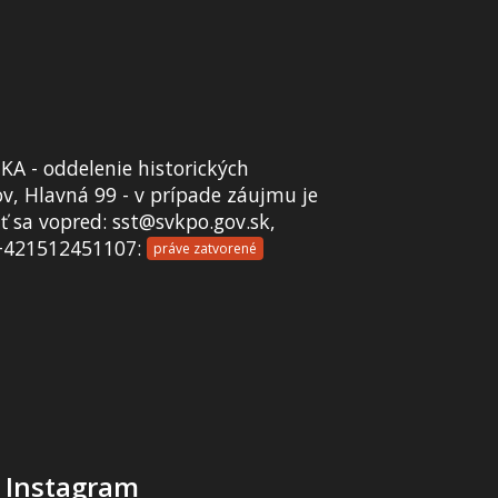
A - oddelenie historických
v, Hlavná 99 - v prípade záujmu je
 sa vopred: sst@svkpo.gov.sk,
+421512451107:
práve zatvorené
Instagram