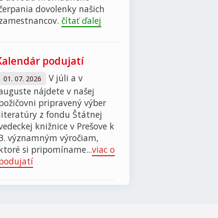
čerpania dovolenky našich
zamestnancov.
čítať ďalej
Kalendár podujatí
V júli a v
01. 07. 2026
auguste nájdete v našej
požičovni pripravený výber
literatúry z fondu Štátnej
vedeckej knižnice v Prešove k
3. významným výročiam,
ktoré si pripomíname...
viac o
podujatí