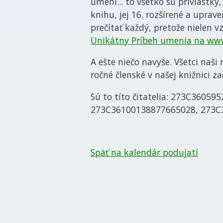
umení... to všetko sú prívlastky,
knihu, jej 16. rozšírené a uprav
prečítať každý, pretože nielen v
Unikátny Príbeh umenia na www
A ešte niečo navyše. Všetci naši
ročné členské v našej knižnici z
Sú to títo čitatelia: 273C360
273C36100138877665028, 273C
Späť na kalendár podujatí