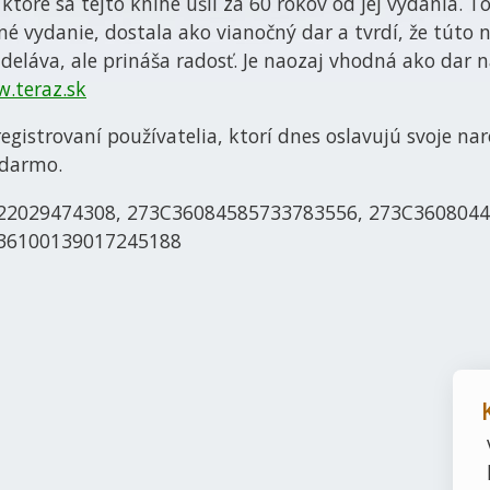
 ktoré sa tejto knihe ušli za 60 rokov od jej vydania. To
ené vydanie, dostala ako vianočný dar a tvrdí, že túto
zdeláva, ale prináša radosť. Je naozaj vhodná ako dar n
.teraz.sk
 registrovaní používatelia, ktorí dnes oslavujú svoje 
adarmo.
59522029474308, 273C36084585733783556, 273C360804
36100139017245188