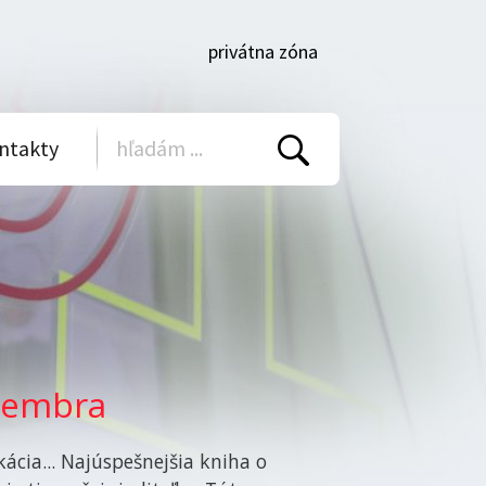
privátna zóna
ntakty
Vyhľadať
ovembra
ácia... Najúspešnejšia kniha o