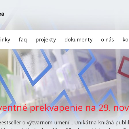
inky
faq
projekty
dokumenty
o nás
ko
dventné prekvapenie na 29. n
Bestseller o výtvarnom umení... Unikátna knižná publik