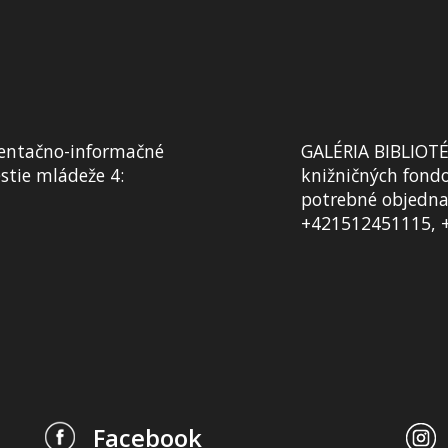
ntačno-informačné
GALÉRIA BIBLIOTÉK
tie mládeže 4:
knižničných fondo
potrebné objednať
+421512451115, 
Facebook