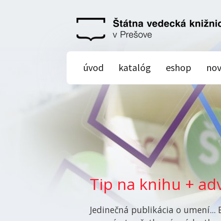
úvod
katalóg
eshop
nov
Tip na knihu + a
Jedinečná publikácia o umení... 