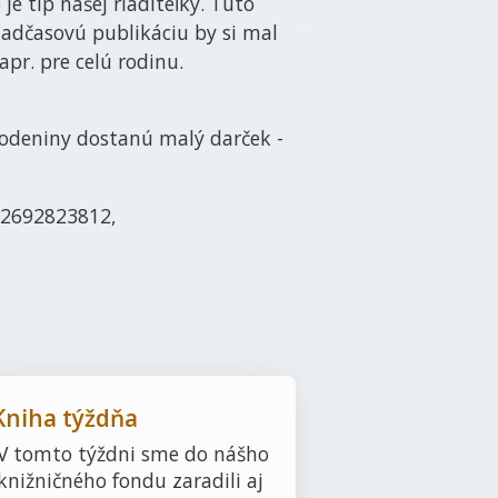
 je tip našej riaditeľky. Túto
 nadčasovú publikáciu by si mal
apr. pre celú rodinu.
narodeniny dostanú malý darček -
42692823812,
Kniha týždňa
V tomto týždni sme do nášho
knižničného fondu zaradili aj