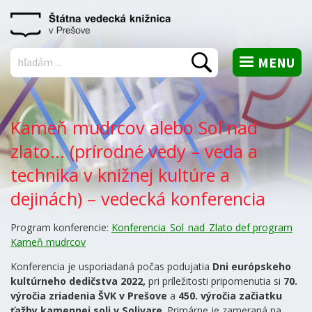
MENU
Vyhľadať
Kameň mudrcov alebo Soľ nad
zlato... (prírodné vedy – veda a
technika v knižnej kultúre a
dejinách) – vedecká konferencia
Program konferencie:
Konferencia_Sol_nad_Zlato def program
Kameň mudrcov
Konferencia je usporiadaná počas podujatia
Dni európskeho
kultúrneho dedičstva 2022,
pri príležitosti pripomenutia si
70.
výročia zriadenia ŠVK v Prešove
a
450. výročia začiatku
ťažby kamennej soli v Solivare
. Primárne je zameraná na