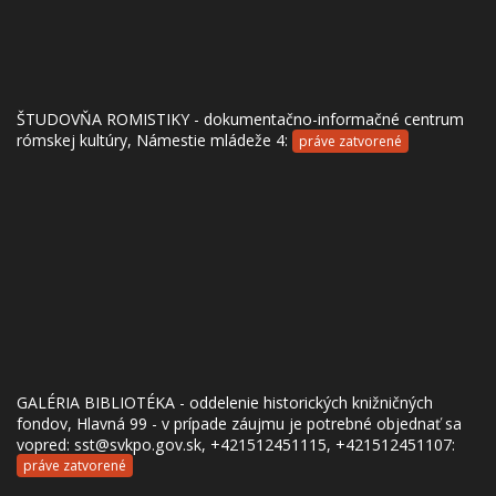
ŠTUDOVŇA ROMISTIKY - dokumentačno-informačné centrum
rómskej kultúry, Námestie mládeže 4:
práve zatvorené
GALÉRIA BIBLIOTÉKA - oddelenie historických knižničných
fondov, Hlavná 99 - v prípade záujmu je potrebné objednať sa
vopred: sst@svkpo.gov.sk, +421512451115, +421512451107:
práve zatvorené