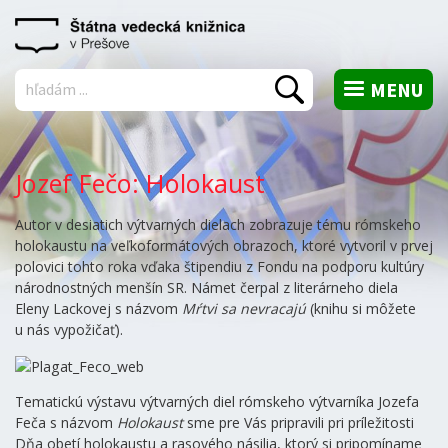
MENU
Vyhľadať
Jozef Fečo: Holokaust
Autor v desiatich výtvarných dielach zobrazuje tému rómskeho
holokaustu na veľkoformátových obrazoch, ktoré vytvoril v prvej
polovici tohto roka vďaka štipendiu z Fondu na podporu kultúry
národnostných menšín SR. Námet čerpal z literárneho diela
Eleny Lackovej s názvom
Mŕtvi sa nevracajú
(knihu si môžete
u nás vypožičať).
Tematickú výstavu výtvarných diel rómskeho výtvarníka Jozefa
Feča s názvom
Holokaust
sme pre Vás pripravili pri príležitosti
Dňa obetí holokaustu a rasového násilia, ktorý si pripomíname