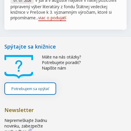
V júli a v auguste nájdete v našej požičovni
01. 07. 2026
pripravený výber literatúry z fondu Štátnej vedeckej
knižnice v Prešove k 3. významným výročiam, ktoré si
pripomíname...
viac o podujatí
Spýtajte sa knižnice
Máte na nás otázky?
Potrebujete poradiť?
Napíšte nám
Potrebujem sa opýtať
Newsletter
Nepremeškajte žiadnu
novinku, zabezpečte