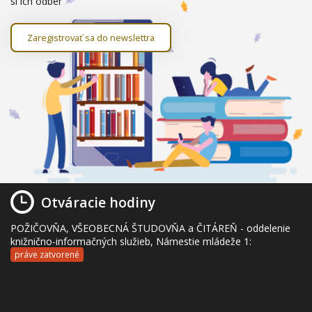
si ich odber
Zaregistrovať sa do newslettra
Otváracie hodiny
POŽIČOVŇA, VŠEOBECNÁ ŠTUDOVŇA a ČITÁREŇ - oddelenie
knižnično-informačných služieb, Námestie mládeže 1:
práve zatvorené