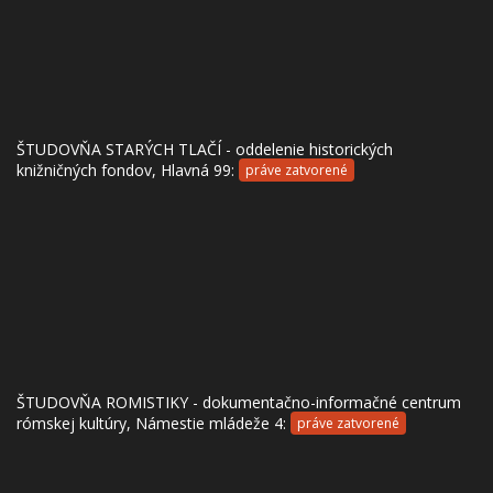
ŠTUDOVŇA STARÝCH TLAČÍ - oddelenie historických
knižničných fondov, Hlavná 99:
práve zatvorené
ŠTUDOVŇA ROMISTIKY - dokumentačno-informačné centrum
rómskej kultúry, Námestie mládeže 4:
práve zatvorené