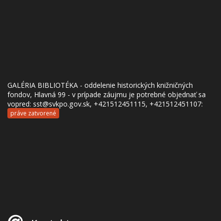
GALÉRIA BIBLIOTÉKA - oddelenie historických knižničných
fondov, Hlavná 99 - v prípade záujmu je potrebné objednať sa
vopred: sst@svkpo.gov.sk, +421512451115, +421512451107:
práve zatvorené