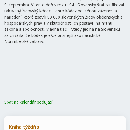
9. septembra. V tento deň v roku 1941 Slovenský štát ratifikoval
takzvaný Židovský kódex. Tento kódex bol sériou zákonov a
nariadení, ktoré zbavili 80 000 slovenských Židov občianskych a
hospodárskych práv a v skutočnosti ich postavili na hranu
zákona a spoločnosti. Vládna tlač – vtedy jediná na Slovensku –
sa chválila, že kódex je ešte prísnejší ako nacistické
Norimberské zákony.
Späť na kalendár podujatí
Kniha týždňa